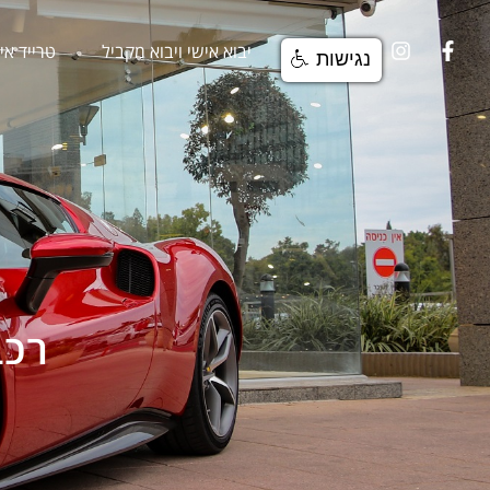
בית
יבוא אישי ויבוא מקביל
טרייד אי
נגישות
רכב