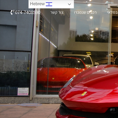
Hebrew
074-7408590
במלאי
רכבים שנמכרו
צור קשר