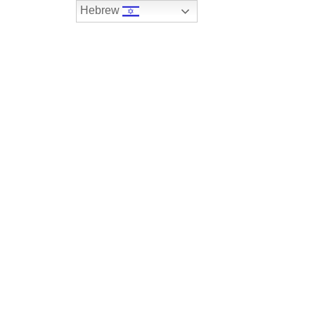
Hebrew
074-7408590
במלאי
רכבים שנמכרו
צור קשר
NEW 