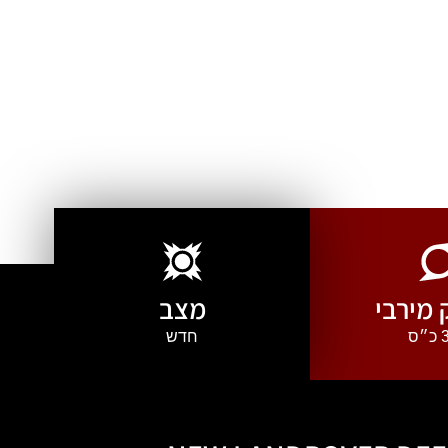
מירבי
מצב
ס
חדש