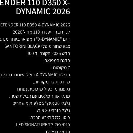
NDER 110 D350 X-
DYNAMIC 2026
FENDER 110 D350 X-DYNAMIC 2026
לנדרובר דיפנדר 110 מודל 2026
דגם "X-DYNAMIC" המפואר ביותר מנוע 350 כח סוס דיזל החדש!!
צבע שחור מיטלי SANTORINI BLACK
חדש 2026 הקונה יד 00!
הדגם המפואר!
7 מקומות!
חבילת X-DYNAMIC כולל השחרות בכל חלקי הכרום,
מדרכות צד מקוריות,
גג פנורמי כפול מזכוכית נפתח
מתלי אוויר מלאים עם חבילת שטח.
גלגלי 20 אינץ’ 5 צלעות מושחרים
גלגל רזרבי 20 אינץ'
כיסוי גלגל בצבע הרכב.
פנסי פול-לד LED SIGNATURE
פנסי ערפל לד