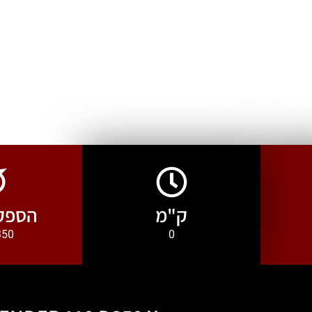
ק"מ
הספק 
0
350 כ״