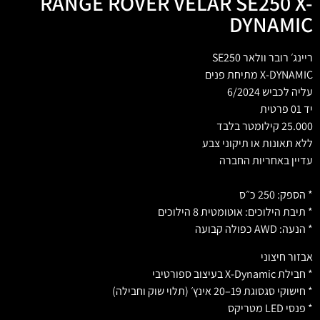
RANGE ROVER VELAR SE250 X-
DYNAMIC
ריינג׳ רובר וולאר SE250
X-DYNAMIC מתיחת פנים
עליה לכביש 6/2024
יד 01 פרטית
25.000 קילומטר בלבד
ללא תאונות או תיקוני צבע
עדיין באחריות החברה
* הספק: 250 כ״ס
* תיבת הילוכים: אוטומטית 8 הילוכים
* הנעה: AWD כפולה קבועה
אבזור חיצוני
* חבילת X-Dynamic בעיצוב ספורטיבי
* חישוקי סגסוגת 19–20 אינץ׳ (תלוי שוק וחבילה)
* פנסי LED מטריקס