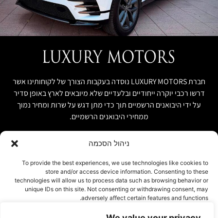
חברת LUXURY MOTORS נוסדה בעקבות הצורך של לקוחותינו אשר
דרשו רכבי יוקרה ייחודיים ובלעדיים שלא מיובאים לארץ באופן סדיר
על ידי היבואנים הרשמיים תוך כדי מתן דגש על שרות ומחיר נמוך
ממחירי היבואנים הרשמיים.
ניהול הסכמה
קישור מהיר
פרטים ליצירת קשר
To provide the best experiences, we use technologies like cookies to
store and/or access device information. Consenting to these
אודות
074-7408590
technologies will allow us to process data such as browsing behavior or
יבוא אישי ויבוא מקביל
unique IDs on this site. Not consenting or withdrawing consent, may
office@luxury-motors.co.il
adversely affect certain features and functions.
טרייד אין ומשומשות
גלגלי הפלדה 11, הרצליה
רכבים למכירה במלאי
We value your privacy