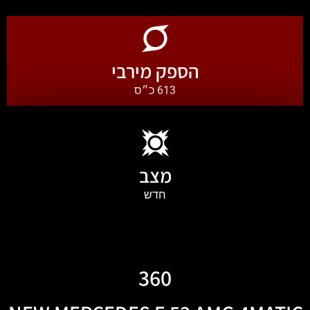
הספק מירבי
613 כ״ס
מצב
חדש
360