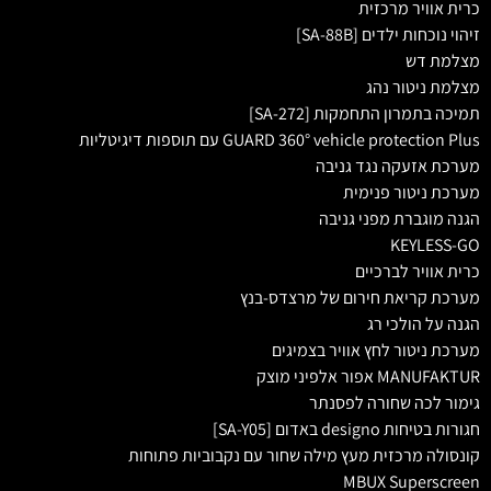
כרית אוויר מרכזית
זיהוי נוכחות ילדים [SA-88B]
מצלמת דש
מצלמת ניטור נהג
תמיכה בתמרון התחמקות [SA-272]
GUARD 360° vehicle protection Plus עם תוספות דיגיטליות
מערכת אזעקה נגד גניבה
מערכת ניטור פנימית
הגנה מוגברת מפני גניבה
KEYLESS-GO
כרית אוויר לברכיים
מערכת קריאת חירום של מרצדס-בנץ
הגנה על הולכי רג
מערכת ניטור לחץ אוויר בצמיגים
MANUFAKTUR אפור אלפיני מוצק
גימור לכה שחורה לפסנתר
חגורות בטיחות designo באדום [SA-Y05]
קונסולה מרכזית מעץ מילה שחור עם נקבוביות פתוחות
MBUX Superscreen