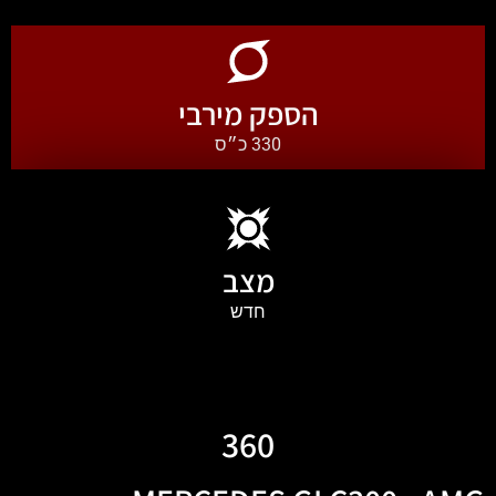
הספק מירבי
330 כ״ס
מצב
חדש
360