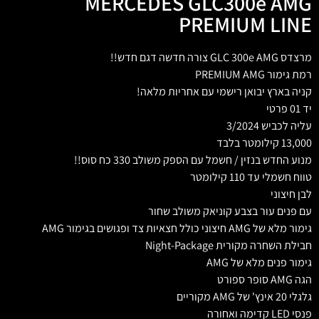
MERCEDES GLC300e AMG
PREMIUM LINE
מרצדס GLC 300e AMG צורה חדשה דגם חדש!!
רמת גימור PREMIUM AMG
קניה בארץ יבואן רישמי עם אחריות מלאה!
יד 01 פרטי
עליה לכביש 3/2024
13,000 קילומטר בלבד
מנוע החדש בנזין / חשמל עם הספק משולב 330 כח סוס!!
טווח חשמלי עד 110 קילומטר
לבן חיצוני
עם פנים עור בצבע קוניאק משולב שחור
גימור מלא של AMG חיצוני כולל חצאיות צד ופגושים בגימור AMG
חבילת השחרה מקורית Night-Package
גימור פנים מלא של AMG
הגה AMG סופר ספורט
גלגלי 20 אינץ' של AMG מקוריים
פנסי LED קדימה ואחורה