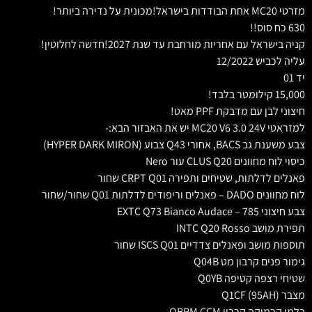
מזרטי MC20 אחת הבודדות בישראל!מכונית על נדירה ביותר!
630 כח סוס!!
קניה בישראל עם אחריות מורחבת עד שנת 2027!חדשה לחלוטין!
עליה לכביש 12/2022
יד 01
15,000 קילומטר בלבד!
חיצוני לבן עם מדבקת PPF מאט!
למזראטי MC20 V6 3.0 24V יש את האבזור הבא:-
צבע משענת גב BACS, אחורי Q43 צבוע (HYPER DARK MIRON)
כיסוי לוח מחוונים CLUS Q20 עור Nero
פאנלים לדלתות, שטיחים ותפירה CRPT Q01 שחור
לוח מחוונים DADO – פאנלים וריפודים לדלתות Q01 שחור/שחור
צבע חיצוני EXTC Q73 Bianco Audace – 785
תפירת מושב INTC Q20 Rosso
תוספות מושב ופאנלים צדדיים ISCS Q01 שחור
גימור פנים קרבון מט Q04B
שטיחי רצפה קטיפה Q0YB
מצבר Q1CF (95AH)
בלמי קרמיקה קרבון QBRM CCM