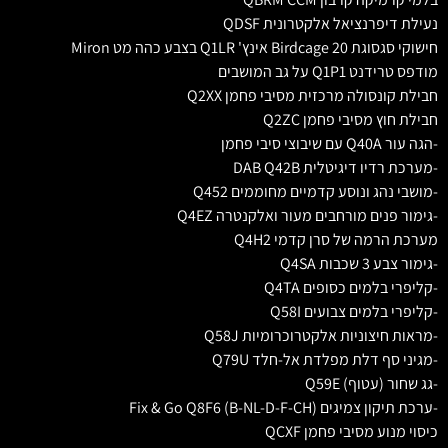
נעילת דיפרנציאל אלקטרונית QDSF
חישוקי סגסוגת Birdcage 20 אינץ' Q1LR בצבע כהה מט Miron
מודפס טרידנט Q1P1 על גב המושבים
חבילת קונסולה מרכזית מסיבי פחמן Q2XX
חבילת חוץ מסיבי פחמן Q2ZC
-הגה עור Q40A עם שיבוצי סיבי פחמן
-מערכת רדיו דיגיטלית DAB Q42B
-מושבי נהג ונוסע קדמיים מחוממים Q452
-גימור פנים מורחבים מעור ואלקנטרה Q4EZ
מערכת הרמה של סרן קדמי Q4H2
-גימור צבע 3 שכבות Q4SA
-קליפרי בלמים כסופים Q4TA
-קליפרי בלמים צבועים Q58I
-מראות חיצוניות אלקטרוכרומיות Q58J
-מגיני סף דלת מפלדת אל-חלד Q79U
-גג שחור (עטוף) Q59E
-ערכת תיקון צמיגים Fix & Go Q8F6 (B-NL-D-F-CH)
כיסוי מנוע מסיבי פחמן QCXF