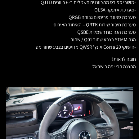
-מושבי ספורט מתכווננים חשמלית ב-6 כיוונים QJTD
-מערכת אזעקה QLSA
מערכת סאונד פרימיום גבוהה QRGB
מערכת חיבור שירות QRTK – האיחוד האירופי
מערכת הגה כוח חשמלית QSBE
הגה STMM בצבע שחור Q01 / שחור
-חישוקי Corsa 20 אינץ' QWSR מזויפים בצבע שחור מט
חובה לראות!
ההצגה הכי יפה בישראל