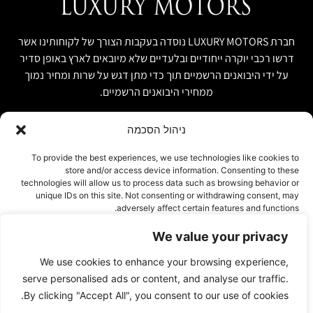
חברת LUXURY MOTORS נוסדה בעקבות הצורך של לקוחותינו אשר
דרשו רכבי יוקרה ייחודיים ובלעדיים שלא מיובאים לארץ באופן סדיר
על ידי היבואנים הרשמיים תוך כדי מתן דגש על שרות ומחיר נמוך
ממחירי היבואנים הרשמיים.
ניהול הסכמה
קישור מהיר
פרטים ליצירת קשר
To provide the best experiences, we use technologies like cookies to
store and/or access device information. Consenting to these
אודות
074-7408590
technologies will allow us to process data such as browsing behavior or
יבוא אישי ויבוא מקביל
unique IDs on this site. Not consenting or withdrawing consent, may
office@luxury-motors.co.il
adversely affect certain features and functions.
טרייד אין ומשומשות
גלגלי הפלדה 11, הרצליה
רכבים למכירה במלאי
We value your privacy
אישור
צור קשר
We use cookies to enhance your browsing experience,
עמוד פרטיות
דחייה
serve personalised ads or content, and analyse our traffic.
By clicking "Accept All", you consent to our use of cookies.
הצג העדפות