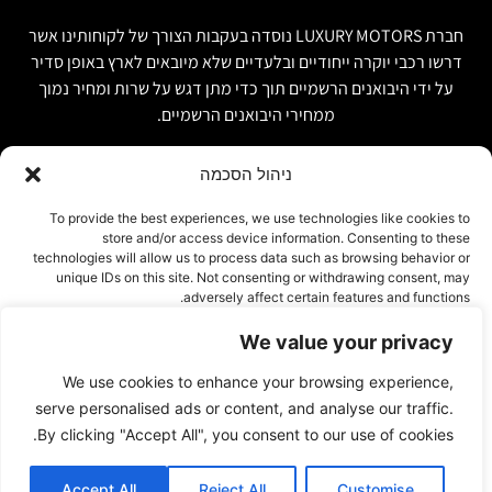
חברת LUXURY MOTORS נוסדה בעקבות הצורך של לקוחותינו אשר
דרשו רכבי יוקרה ייחודיים ובלעדיים שלא מיובאים לארץ באופן סדיר
על ידי היבואנים הרשמיים תוך כדי מתן דגש על שרות ומחיר נמוך
ממחירי היבואנים הרשמיים.
ניהול הסכמה
קישור מהיר
פרטים ליצירת קשר
To provide the best experiences, we use technologies like cookies to
store and/or access device information. Consenting to these
אודות
074-7408590
technologies will allow us to process data such as browsing behavior or
יבוא אישי ויבוא מקביל
unique IDs on this site. Not consenting or withdrawing consent, may
office@luxury-motors.co.il
adversely affect certain features and functions.
טרייד אין ומשומשות
גלגלי הפלדה 11, הרצליה
רכבים למכירה במלאי
We value your privacy
אישור
צור קשר
We use cookies to enhance your browsing experience,
עמוד פרטיות
דחייה
serve personalised ads or content, and analyse our traffic.
By clicking "Accept All", you consent to our use of cookies.
הצג העדפות
Accept All
Reject All
Customise