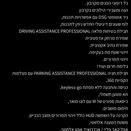
כל דיפוני הפנים מקרבון .
הגה ומעבירי הילוכים בקרבון
גיר אוטומטי DSG עם אפשרויות תכנות,
לוח שעונים דיגיטלי החדש ניתן לתכנות,
חבילת בטיחות מלאה DRIVING ASSISTANCE PROFESSIONAL
שמירת מרחק אדפטיבית
שמירת נתיב אקטיבית.
זיהוי שטח מת בעקיפה.
זיהוי תמרורים.
בלימת חרום ועוד!
חבילת חניה PARKING ASSISTANCE PROFESSIONAL עם מצלמות
הקפיות 360,
כניסה והתנעה ללא מפתח keyless-go,
תא מטען חשמלי,
כיסאות ספורט של M עם לוגו מואר,
חימום מושבים.
הקרנה על השמשה HUD כולל זיהוי תמרורים ומצב הכביש,
משטח הטענה אלחוטי,
אפל קאר פליי / אנדרואיד אוטו אלחוטי,