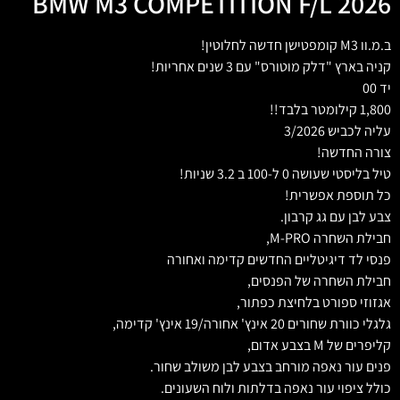
BMW M3 COMPETITION F/L 2026
ב.מ.וו M3 קומפטישן חדשה לחלוטין!
קניה בארץ "דלק מוטורס" עם 3 שנים אחריות!
יד 00
1,800 קילומטר בלבד!!
עליה לכביש 3/2026
צורה החדשה!
טיל בליסטי שעושה 0 ל-100 ב 3.2 שניות!
כל תוספת אפשרית!
צבע לבן עם גג קרבון.
חבילת השחרה M-PRO,
פנסי לד דיגיטליים החדשים קדימה ואחורה
חבילת השחרה של הפנסים,
אגזוזי ספורט בלחיצת כפתור,
גלגלי כוורת שחורים 20 אינץ' אחורה/19 אינץ' קדימה,
קליפרים של M בצבע אדום,
פנים עור נאפה מורחב בצבע לבן משולב שחור.
כולל ציפוי עור נאפה בדלתות ולוח השעונים.