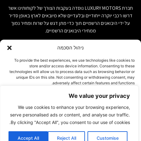
חברת LUXURY MOTORS נוסדה בעקבות הצורך של לקוחותינו אשר
דרשו רכבי יוקרה ייחודיים ובלעדיים שלא מיובאים לארץ באופן סדיר
על ידי היבואנים הרשמיים תוך כדי מתן דגש על שרות ומחיר נמוך
ממחירי היבואנים הרשמיים.
ניהול הסכמה
קישור מהיר
פרטים ליצירת קשר
To provide the best experiences, we use technologies like cookies to
store and/or access device information. Consenting to these
אודות
074-7408590
technologies will allow us to process data such as browsing behavior or
יבוא אישי ויבוא מקביל
unique IDs on this site. Not consenting or withdrawing consent, may
office@luxury-motors.co.il
adversely affect certain features and functions.
טרייד אין ומשומשות
גלגלי הפלדה 11, הרצליה
רכבים למכירה במלאי
We value your privacy
אישור
צור קשר
We use cookies to enhance your browsing experience,
עמוד פרטיות
דחייה
serve personalised ads or content, and analyse our traffic.
By clicking "Accept All", you consent to our use of cookies.
הצג העדפות
Accept All
Reject All
Customise