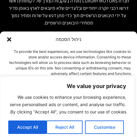
חברת LUXURY MOTORS נוסדה בעקבות הצורך של לקוחותינו אשר
דרשו רכבי יוקרה ייחודיים ובלעדיים שלא מיובאים לארץ באופן סדיר
על ידי היבואנים הרשמיים תוך כדי מתן דגש על שרות ומחיר נמוך
ממחירי היבואנים הרשמיים.
ניהול הסכמה
קישור מהיר
פרטים ליצירת קשר
To provide the best experiences, we use technologies like cookies to
store and/or access device information. Consenting to these
אודות
074-7408590
technologies will allow us to process data such as browsing behavior or
יבוא אישי ויבוא מקביל
unique IDs on this site. Not consenting or withdrawing consent, may
office@luxury-motors.co.il
adversely affect certain features and functions.
טרייד אין ומשומשות
גלגלי הפלדה 11, הרצליה
רכבים למכירה במלאי
We value your privacy
אישור
צור קשר
We use cookies to enhance your browsing experience,
עמוד פרטיות
דחייה
serve personalised ads or content, and analyse our traffic.
By clicking "Accept All", you consent to our use of cookies.
הצג העדפות
Accept All
Reject All
Customise
© 2023 By INTERWEB DIGITAL
Cookie Policy