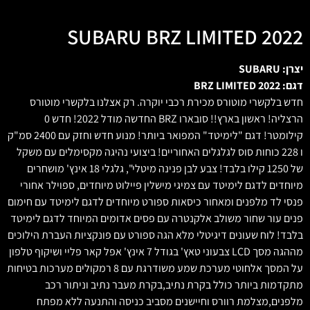
SUBARU BRZ LIMITED 2022
יצרן: SUBARU
דגם: BRZ LIMITED 2022
חדש בלקשרי מוטורס מכירת רכבי יוקרה. רק אצלנו בלקשרי מוטורס
הרצליה! ראשון בארץ!! סובארו BRZ החדשה מודל 2022! חדש 0
קילומטר! דגם "לימיטד" המפואר ביותר! מנוע חדש וחזק עם 2400 סמ"ק
ו 228 כוחות סוס לגלגלים האחוריים! ביצועי נהיגה מקסימלים עם משקל
של 1250 קילו בלבד! צבע לבן פנינה מיטלי", גלגלי 18 אינץ' מושחרים
מיוחדים לדגם לימיטד עם צמיגי מישלין פיילוט מיוחדים, ספוילר אחורי
פנסי לד מלפנים ומאחור כיסאות ספורט מיוחדים לדגם לימיטד עם חימום
פנים עור שחור משולב אלקנטרה עם פסים אדומים המיוחד לדגם לימיטד
בלבד! לוח שעונים דיגיטלי מלא הגה ספורט עם פונקציות העברת הילוכים
מההגה מסך LCD צבעוני טאץ' בגודל 7 אינץ' אפל קאר פליי ושיקוף טלפון
על המסך אלחוטי מערכת שמע משודרגת עם 8 רמקולים מערכות בטיחות
מתקדמות ביותר כולל בקרת נתיב,בקרת מעבר נתיב וניתור רכב
מלפנים,מצלמת רוורס וחיישנים מסביב כניסה והתנעה ללא מפתח