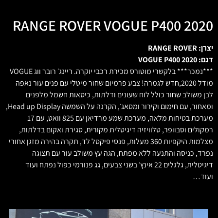
RANGE ROVER VOGUE P400 2020
יצרן: RANGE ROVER
דגם: VOGUE P400 2020
***נמכר*** בלקשרי מוטורס מכירת רכבי יוקרה. ריינג׳ רובר ווג VOGUE
מודל 2020,חדש לגמרה! צבע פרמיום שחור מיטלי עם פנים עור נאפה
לבן משולב שחור כולל לוח שעונים ודלתות, ‏כיסאות חשמל מלפנים
ומאחור, עם חימום וקירור ומסאג׳, ‏הקרנה על השמשה Head up Display,
מערכת בטיחות מלאה, מערכת שמע מרדיאן עם 825 וואט, עם 17
רמקולים וסבוופר, טלוויזיה דיגיטלית מקורית, סגירת ואקום בדלתות,
מצלמות היקפיות 360 מעלות, פנסי פיקסל לד, תקרה בהירה מזגן אחורי
נפרד, כניסה והתנעה ללא מפתח, הגה עץ משולב עור עם תצוגה
דיגיטלית, גלגלים 22 אינץ׳ בשני צבעים, גג פנורמי כפול נפתח ועוד
ועוד…