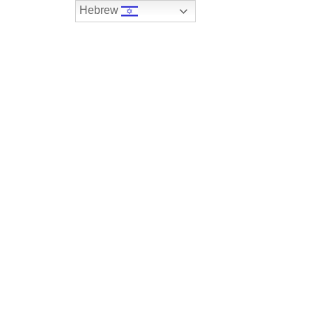
Hebrew
074-7408590
במלאי
רכבים שנמכרו
צור קשר