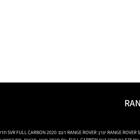
RAN
2020!! ריינג' רובר ספורט SVR !! הדגם החזק והמיוחד ביותר של ריינג' רובר עם 