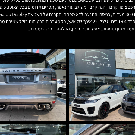
מערכת שמע MERIDIAN עם 825 וואט עם סאבוופר, מזגן אחורי אלקטרוני נפרד 4 אזו
 ועוד מגוון תוספות. אפשרות למימון, החלפה ורכישה עתידת.