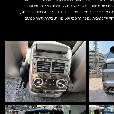
אייגר גריי פנים עור נאפה אדום משולב שחור עם תפרים אדומים! כל פנים הרכב ציפוי קרבון, הגה קרבון משולב עור נאפה, תפרים אדומים בכל האוטו. כיסאות באקט מיוחדים של SVR עם 22 מצבים כולל חימום וקירור
מלפנים ומאחור, סגירת וואקום בדלתות, גג פנורמי זכוכית, מצלמות הקפיות 360 מעלות, כניסה והתנעה ללא מפתח, הקרנה על השמשה Head Up Display מקרר בין הכיסאות, פנסי LAZER LED PIXEL היקרים ביותר,
רים , גלגלי 22 אינץ' של SVR, כל מערכות הבטיחות כולל שמירת מרחק אדפטיבית עם נהיגה סמי אוטונומית, בקרת סטיה מנתיב