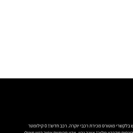
***נמכר*** בלקשרי מוטורס מכירת רכבי יוקרה. RANGE ROVER SVR FULL CARBON 2020 יצרן: RANGE ROVER דגם: SVR FULL CARBON 2020 חדש בלקשרי מוטורס מכירת רכבי יוקרה. רכב חדש!! 0 קילומטר
575 כח סוס!! דגם FULL CARBON, עם מכסה מנוע, מראות, פסי קישוט וכונסים מקרבון מלא!! אייגר גריי -צבע פרימיום אפור בטון מיטלי