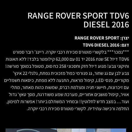
RANGE ROVER SPORT TDV6
DIESEL 2016
יצרן: RANGE ROVER SPORT
דגם: TDV6 DIESEL 2016
***נמכר*** בלקשרי מוטורס מכירת רכבי יוקרה. ריינג' רובר ספורט
TDV6 דיזל SE שנת 2016 יד 01 עם 62,000 קילומטר בלבד! ללא תאונות
ותיקוני צבע! מנוע דיזל חזק וחסכוני 258 כח סוס, מטופל במוסך מורשה!
צבע לבן עם גג שחור, גג פנורמי כפול מזכוכית נפתח, גלגלי 22 אינץ'
מקוריים, פנסי LED, קיפול מראות, התנעה ללא מפתח, כיסאות חשמליים
עם זיכרונות, חיישני חניה ומצלמת רברס, שמשות כהות מאחור, מתלי
אוויר, קיפול מושבים אחוריים, מערכת שמע משודרגת, מסך טאץ' גדול
ועוד… במצב חדש לחלוטין!! ובמחיר המשתלם ביותר! אפשרות למימון,
החלפה ורכישה עתידית. לקשרי מוטורס מכירת רכבי יוקרה.