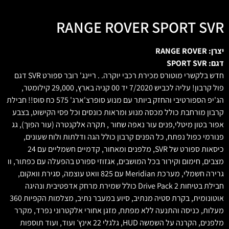
RANGE ROVER SPORT SVR
יצרן: RANGE ROVER
דגם: SPORT SVR
חדש בלקשרי מוטורס מכירת רכבי יוקרה. . ריינג' רובר ספורט SVR דגם
פול קרבון! עליה לכביש 7/2020 יד 00 קניה בארץ, 29,000 קילומטר,
הג'יפ הספורטיבי והחזק ביותר עם מנוע סופרצ'ארג' 575 כח סוס!! חבילת
קרבון מורחבת כולל מכסה מנוע ומראות כונסים וכל פסי הקישוט, בצבע
אפור בטון מיטלי,פנים עור נאפה שחור , תקרה אלקנטרה (עור הפוך), גג
פנורמי כפול נפתח, כל הפנים קרבון כולל הגה ודלתות ולוח שעונים,
כיסאות ספורט של SVR, מלפנים ומאחור, קדמיים חשמליים עם 24
מצבים, חימום וקירור בכל המושבים, אגזוזי ספורט בהפעלה עם כפתור, וו
גרירה חשמלי, מערכת Meridian עם 825 וואט עוצמה, סגירת וואקום,
חבילת בטיחות Drive Pack 2 כולל שמירת מרחק אדפטיבית ונהיגה
אוטונומית, בקרת סטיה מנתיב, סיוע במעבר נתיב, מצלמות הקפיות 360
מעלות, כניסה והתנעה ללא מפתח, מזגן אחורי אלקטרוני נפרד, מקרר
מלפנים, הקרנה על השמשה HUD, גלגלי 22 אינץ׳ ועוד, ועוד תוספות