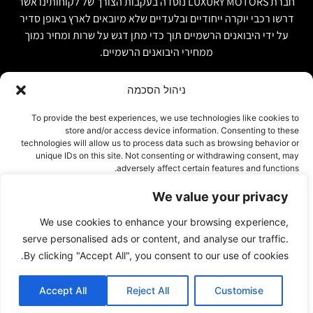
חברת LUXURY MOTORS נוסדה בעקבות הצורך של לקוחותינו אשר
דרשו רכבי יוקרה ייחודיים ובלעדיים שלא מיובאים לארץ באופן סדיר
על ידי היבואנים הרשמיים תוך כדי מתן דגש על שרות ומחיר נמוך
ממחירי היבואנים הרשמיים.
ניהול הסכמה
קישור מהיר
פרטים ליצירת קשר
To provide the best experiences, we use technologies like cookies to
store and/or access device information. Consenting to these
אודות
074-7408590
technologies will allow us to process data such as browsing behavior or
יבוא אישי ויבוא מקביל
unique IDs on this site. Not consenting or withdrawing consent, may
office@luxury-motors.co.il
adversely affect certain features and functions.
טרייד אין ומשומשות
גלגלי הפלדה 11, הרצליה
רכבים למכירה במלאי
We value your privacy
אישור
צור קשר
We use cookies to enhance your browsing experience,
עמוד פרטיות
דחייה
serve personalised ads or content, and analyse our traffic.
By clicking "Accept All", you consent to our use of cookies.
הצג העדפות
Accept All
Reject All
Customise
© 2023 By INTERWEB DIGITAL
Cookie Policy