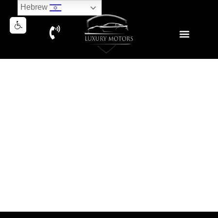
Hebrew
RANGE ROVER SPORT SVR
נמכר