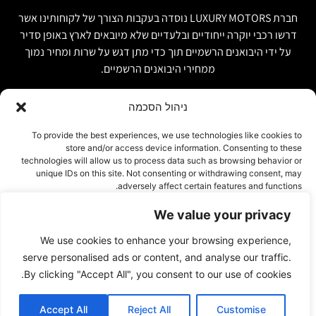
חברת LUXURY MOTORS נוסדה בעקבות הצורך של לקוחותינו אשר
דרשו רכבי יוקרה ייחודיים ובלעדיים שלא מיובאים לארץ באופן סדיר
על ידי היבואנים הרשמיים תוך כדי מתן דגש על שרות ומחיר נמוך
ממחירי היבואנים הרשמיים.
ניהול הסכמה
קישור מהיר
פרטים ליצירת קשר
To provide the best experiences, we use technologies like cookies to
store and/or access device information. Consenting to these
אודות
074-7408590
technologies will allow us to process data such as browsing behavior or
יבוא אישי ויבוא מקביל
unique IDs on this site. Not consenting or withdrawing consent, may
office@luxury-motors.co.il
adversely affect certain features and functions.
טרייד אין ומשומשות
גלגלי הפלדה 11, הרצליה
רכבים למכירה במלאי
We value your privacy
אישור
צור קשר
We use cookies to enhance your browsing experience,
עמוד פרטיות
דחייה
serve personalised ads or content, and analyse our traffic.
By clicking "Accept All", you consent to our use of cookies.
הצג העדפות
Accept All
Reject All
Customise