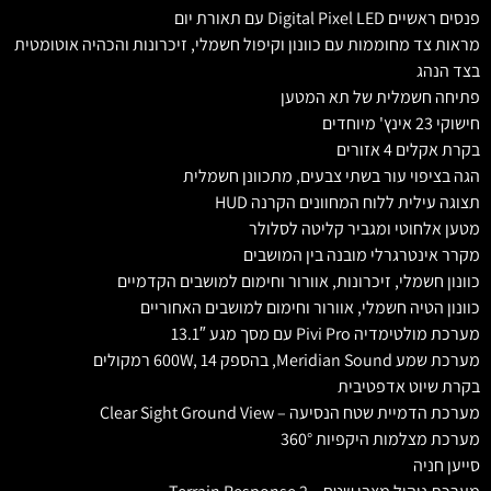
פנסים ראשיים Digital Pixel LED עם תאורת יום
מראות צד מחוממות עם כוונון וקיפול חשמלי, זיכרונות והכהיה אוטומטית
בצד הנהג
פתיחה חשמלית של תא המטען
חישוקי 23 אינץ' מיוחדים
בקרת אקלים 4 אזורים
הגה בציפוי עור בשתי צבעים, מתכוונן חשמלית
תצוגה עילית ללוח המחוונים הקרנה HUD
מטען אלחוטי ומגביר קליטה לסלולר
מקרר אינטרגרלי מובנה בין המושבים
כוונון חשמלי, זיכרונות, אוורור וחימום למושבים הקדמיים
כוונון הטיה חשמלי, אוורור וחימום למושבים האחוריים
מערכת מולטימדיה Pivi Pro עם מסך מגע 13.1″
מערכת שמע Meridian Sound, בהספק 600W, 14 רמקולים
בקרת שיוט אדפטיבית
מערכת הדמיית שטח הנסיעה – Clear Sight Ground View
מערכת מצלמות היקפיות 360°
סייען חניה