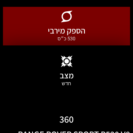
הספק מירבי
530 כ״ס
מצב
חדש
360