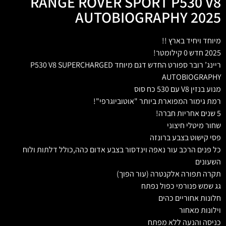
RANGE ROVER SPORT P530 V8
AUTOBIOGRAPHY 2025
מיוחד ויחיד בארץ !!
2025 חדש 0 קילומטר!
ריינג’ רובר ספורט החדש דגם מיוחד P530 V8 SUPERCHARGED
AUTOBIOGRAPHY
מנוע בנזין V8 עם 530 כח סוס
רמת גימור המפוארת ביותר "אוטוביוגרפי"!
5 שנים אחריות חברה!
שחור מיטלי חיצוני
פסי קישוט בצבע ברונזה
כל פנים הרכב עור נאפה וינדסור בצבע אדום כהה,כולל דלתות ולוח
השעונים
תקרה תפורה אלקנטרה (עור הפוך)
גג שמש פנורמי כפול נפתח
חלונות אחוריים כהים
וילונות מאחור
כניסה והנעה ללא מפתח