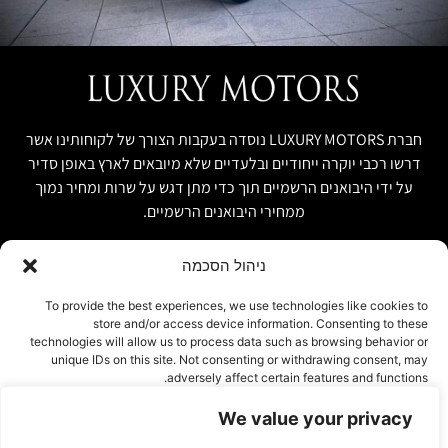
חברת LUXURY MOTORS נוסדה בעקבות הצורך של לקוחותינו אשר
דרשו רכבי יוקרה ייחודיים ובלעדיים שלא מיובאים לארץ באופן סדיר
על ידי היבואנים הרשמיים תוך כדי מתן דגש על שרות ומחיר נמוך
ממחירי היבואנים הרשמיים.
ניהול הסכמה
קישור מהיר
פרטים ליצירת קשר
To provide the best experiences, we use technologies like cookies to
store and/or access device information. Consenting to these
אודות
074-7408590
technologies will allow us to process data such as browsing behavior or
יבוא אישי ויבוא מקביל
unique IDs on this site. Not consenting or withdrawing consent, may
office@luxury-motors.co.il
adversely affect certain features and functions.
טרייד אין ומשומשות
גלגלי הפלדה 11, הרצליה
רכבים למכירה במלאי
We value your privacy
אישור
צור קשר