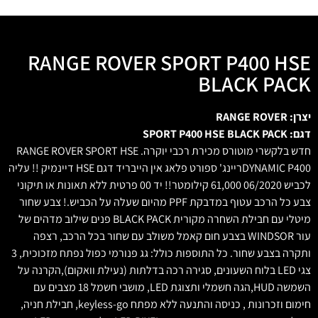
RANGE ROVER SPORT P400 HSE
BLACK PACK
יצרן: RANGE ROVER
דגם: SPORT P400 HSE BLACK PACK
חדש בלקשרי מוטורס מכירת רכבי יוקרה. RANGE ROVER SPORT HSE
DYNAMIC P400ריינג' ספורט פלאג אין הייבריד דגם HSE דיינמיק !! עליה
לכביש 06/2020 61,000 קילומטר!! יד 00 פרטית ללא תאונות או תיקוני
צבע כל הרכב עטוף במדבקת PPF מהיום שעלה על הכביש.! צבע שחור
מיטלי עם חבילת השחרה מקורית BLACK PACK פנים שילוב מדהים של
עור WINDSOR בצבע חום קאמל משולב עם שחור בכל הרכב, רצפה
ותקרה בצבע שחור. כל התוספות כולל: גג פנורמי כפול נפתח מזכוכית, 3
צגי LED בלוח השעונים, סגירה רכה בדלתות (נעילת וואקום),הקרנה על
השמשה HUD,הגה חשמלי ותצוגת LED, מושבי חשמל 18 מצבים עם
חימום וזכרונות , כניסה והתנעה ללא מפתח keyless-go, חבילת חניה,