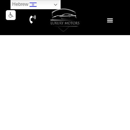
Hebrew
RANGE ROVER SPORT P400
HSE BLACK PACK
נמכר