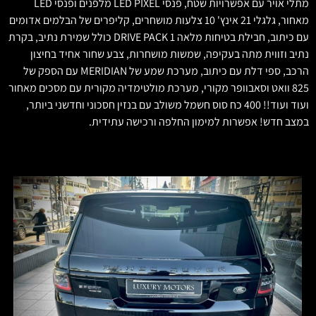
מתלי אויר עם אפשרויות שטח, פנסי LED PIXEL מלפנים ופנסי LED
מאחור, גלגלי 21 אינץ' 10 צלעות מושחרים, קליפרים של הבלמים אדומים
עם כיתוב, חבילת בטיחות מלאה 1 DRIVE PACK כולל שמירת נתיב, בקרת
נתיב וזווית מתה בעקיפה, שמשות מושחרות, צבע שחור אחיד בחיצון
הרכב, ספי דלת עם כיתוב, מערכת שמע של MERIDIAN עם הספק של
825 וואט וסאבוופר מקורי, מערכת מולטימדיה מקורית עם מסכים מאחור
ועוד ועוד!! 400 כח סוס חשמל משולב עם בנזין חסכוני וחדשני ביותר,
במצב חדש! אפשרות למימון החלפה ורכישה עתידית.