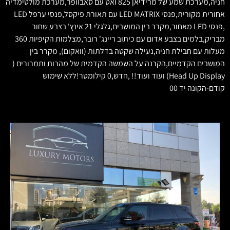
חניה,מערכת שמע של מרידיאן 825 ואט עם סאבוופר,מערכת מולטימדיה
אחורית מקורית,פנסי LED MATRIX עם תאורת פיקסל,פנסי ערפל LED
,פנסי LED מאחור,מקרר בין המושבים,גלגלי 21 אינץ' בצבע שחור
מבריק,בלמים בצבע אדום עם כיתוב ריינג' רובר,מצלמות הקיפיות 360
מעלות עם חבילת חניה,נעילה שקטה בדלתות (וואקום), מקרר בין
המושבים הקדמיים,הקרנה על השמשה הקדמית של מהרות ותמרורים (
Head Up Display) ועוד ועוד!! ,חדש,0 קילומטר!ללא שימוש
קודם-הקונה יד 00