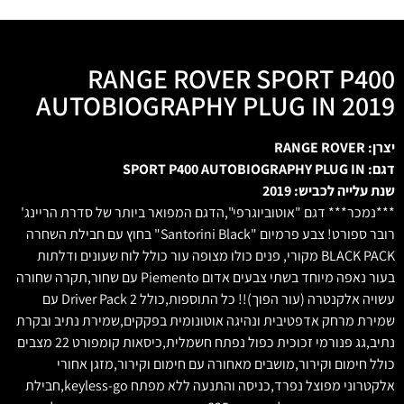
RANGE ROVER SPORT P400
AUTOBIOGRAPHY PLUG IN 2019
יצרן: RANGE ROVER
דגם: SPORT P400 AUTOBIOGRAPHY PLUG IN
שנת עלייה לכביש: 2019
***נמכר*** דגם "אוטוביוגרפי",הדגם המפואר ביותר של סדרת הריינג'
רובר ספורט! צבע פרמיום "Santorini Black" בחוץ עם חבילת השחרה
BLACK PACK מקורי, פנים כולו מצופה עור כולל לוח שעונים ודלתות
בעור נאפה מיוחד בשתי צבעים אדום Piemento עם שחור,תקרה שחורה
עשויה אלקנטרה (עור הפוך)!! כל התוספות,כולל Driver Pack 2 עם
שמירת מרחק אדפטיבית ונהיגה אוטונומית בפקקים,שמירת נתיב ובקרת
נתיב,גג פנורמי זכוכית כפול נפתח חשמלית,כיסאות קומפורט 22 מצבים
כולל חימום וקירור,מושבים מאחורה עם חימום וקירור,מזגן אחורי
אלקטרוני מפוצל נפרד,כניסה והתנעה ללא מפתח keyless-go,חבילת