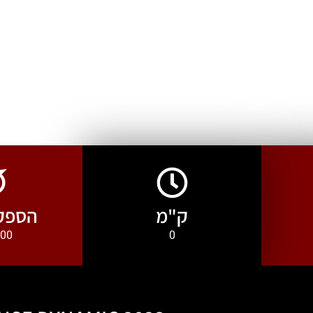
ק"מ
הספק 
0
300 כ