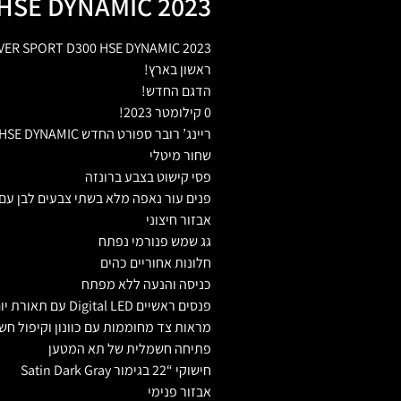
HSE DYNAMIC 2023
ER SPORT D300 HSE DYNAMIC 2023
ראשון בארץ!
הדגם החדש!
0 קילומטר 2023!
ריינג’ רובר ספורט החדש HSE DYNAMIC המפואר!
שחור מיטלי
פסי קישוט בצבע ברונזה
פנים עור נאפה מלא בשתי צבעים לבן עם
אבזור חיצוני
גג שמש פנורמי נפתח
חלונות אחוריים כהים
כניסה והנעה ללא מפתח
פנסים ראשיים Digital LED עם תאורת יום
מראות צד מחוממות עם כוונון וקיפול חש
פתיחה חשמלית של תא המטען
חישוקי “22 בגימור Satin Dark Gray
אבזור פנימי