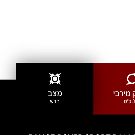
מירבי
מצב
"ס
חדש