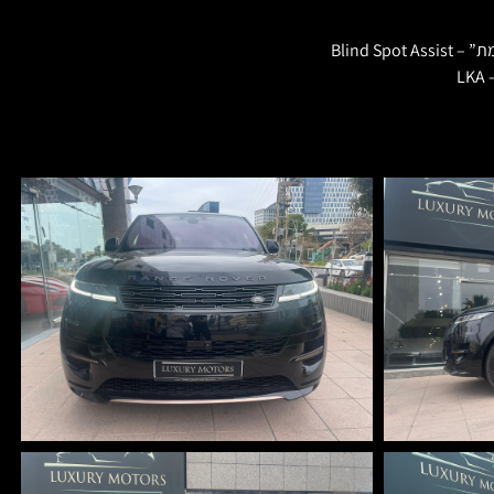
Blind S
L