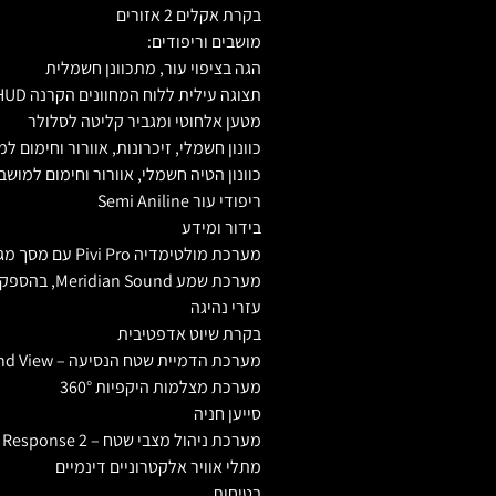
בקרת אקלים 2 אזורים
מושבים וריפודים:
הגה בציפוי עור, מתכוונן חשמלית
תצוגה עילית ללוח המחוונים הקרנה HUD
מטען אלחוטי ומגביר קליטה לסלולר
כוונון חשמלי, זיכרונות, אוורור וחימום 
כוונון הטיה חשמלי, אוורור וחימום למושב
ריפודי עור Semi Aniline
בידור ומידע
מערכת מולטימדיה Pivi Pro עם מסך מגע 13.1″
מערכת שמע Meridian Sound, בהספק 400W, 14 רמקולים
עזרי נהיגה
בקרת שיוט אדפטיבית
מערכת הדמיית שטח הנסיעה – Clear Sight Ground View
מערכת מצלמות היקפיות 360°
סייען חניה
מערכת ניהול מצבי שטח – Terrain Response 2
מתלי אוויר אלקטרוניים דינמיים
בטיחות