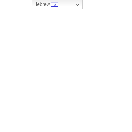
Hebrew
074-7408590
במלאי
רכבים שנמכרו
צור קשר
R