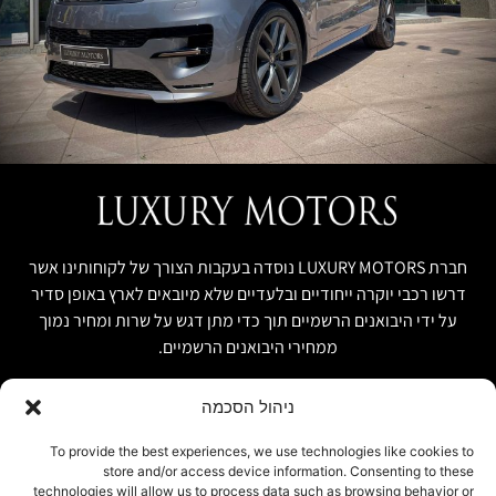
חברת LUXURY MOTORS נוסדה בעקבות הצורך של לקוחותינו אשר
דרשו רכבי יוקרה ייחודיים ובלעדיים שלא מיובאים לארץ באופן סדיר
על ידי היבואנים הרשמיים תוך כדי מתן דגש על שרות ומחיר נמוך
ממחירי היבואנים הרשמיים.
ניהול הסכמה
קישור מהיר
פרטים ליצירת קשר
To provide the best experiences, we use technologies like cookies to
store and/or access device information. Consenting to these
אודות
074-7408590
technologies will allow us to process data such as browsing behavior or