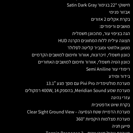
חישוקי “22 בגימור Satin Dark Gray
אבזור פנימי
בקרת אקלים 2 אזורים
מושבים וריפודים:
הגה בציפוי עור, מתכוונן חשמלית
תצוגה עילית ללוח המחוונים הקרנה HUD
מטען אלחוטי ומגביר קליטה לסלולר
כוונון חשמלי, זיכרונות, אוורור וחימום למושבים הקדמיים
כוונון הטיה חשמלי, אוורור וחימום למושבים האחוריים
ריפודי עור Semi Aniline
בידור ומידע
מערכת מולטימדיה Pivi Pro עם מסך מגע 13.1″
מערכת שמע Meridian Sound, בהספק 400W, 14 רמקולים
עזרי נהיגה
בקרת שיוט אדפטיבית
מערכת הדמיית שטח הנסיעה – Clear Sight Ground View
מערכת מצלמות היקפיות 360°
סייען חניה