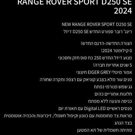
RANGE ROVER SPORT D250 SE
2024
NEW RANGE ROVER SPORT D250 SE
רינג’ רובר ספורט החדש D250 SE דיזל
הצורה החדשה-הדגם החדש!
0 קילומטר 2024!
מנוע דיזל החדש 250 כח סוס חזק וחסכוני
5 שנים אחריות חברה!
אפור מיטלי EIGER GREY חיצוני
פנים עור מלא בצבע קוניאק עם רצפה ותקרה שחורה
גג שמש פנורמי נפתח
חלונות אחוריים כהים
כניסה והנעה ללא מפתח
פנסים ראשיים Digital LED עם תאורת יום
מראות צד מחוממות עם כוונון וקיפול חשמלי, זיכרונות והכהיה אוטומטית
בצד הנהג
פתיחה חשמלית של תא המטען