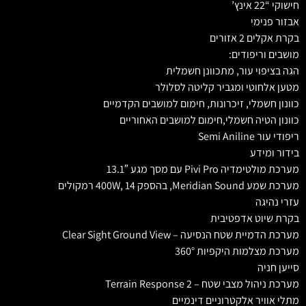
חישוקי “22 אינץ’
אבזור פנימי
בקרת אקלים 2 אזורים
מושבים וריפודים:
הגה בציפוי עור, מתכוונן חשמלית
מטען אלחוטי ומגביר קליטה לסלולר
כוונון חשמלי, זיכרונות, חימום למושבים הקדמיים
כוונון הטיה חשמלי,חימום למושבים האחוריים
ריפודי עור Semi Aniline
בידור ומידע
מערכת מולטימדיה Pivi Pro עם מסך מגע 13.1″
מערכת שמע Meridian Sound, בהספק 400W, 14 רמקולים
עזרי נהיגה
בקרת שיוט אדפטיבית
מערכת הדמיית שטח הנסיעה – Clear Sight Ground View
מערכת מצלמות היקפיות 360°
סייען חניה
מערכת ניהול מצבי שטח – Terrain Response 2
מתלי אוויר אלקטרוניים דינמיים