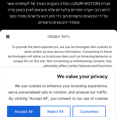
חברת LUXURY MOTORS נוסדה בעקבות הצורך של לקוחותינו אשר
דרשו רכבי יוקרה ייחודיים ובלעדיים שלא מיובאים לארץ באופן סדיר
על ידי היבואנים הרשמיים תוך כדי מתן דגש על שרות ומחיר נמוך
ממחירי היבואנים הרשמיים.
ניהול הסכמה
קישור מהיר
פרטים ליצירת קשר
To provide the best experiences, we use technologies like cookies to
store and/or access device information. Consenting to these
אודות
074-7408590
technologies will allow us to process data such as browsing behavior or
יבוא אישי ויבוא מקביל
unique IDs on this site. Not consenting or withdrawing consent, may
office@luxury-motors.co.il
adversely affect certain features and functions.
טרייד אין ומשומשות
גלגלי הפלדה 11, הרצליה
רכבים למכירה במלאי
We value your privacy
אישור
צור קשר
We use cookies to enhance your browsing experience,
עמוד פרטיות
דחייה
serve personalised ads or content, and analyse our traffic.
By clicking "Accept All", you consent to our use of cookies.
הצג העדפות
Accept All
Reject All
Customise
© 2023 By INTERWEB DIGITAL
Cookie Policy