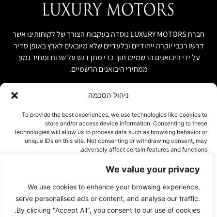
חברת LUXURY MOTORS נוסדה בעקבות הצורך של לקוחותינו אשר
דרשו רכבי יוקרה ייחודיים ובלעדיים שלא מיובאים לארץ באופן סדיר
על ידי היבואנים הרשמיים תוך כדי מתן דגש על שרות ומחיר נמוך
ממחירי היבואנים הרשמיים.
ניהול הסכמה
קישור מהיר
פרטים ליצירת קשר
To provide the best experiences, we use technologies like cookies to
store and/or access device information. Consenting to these
אודות
074-7408590
technologies will allow us to process data such as browsing behavior or
יבוא אישי ויבוא מקביל
unique IDs on this site. Not consenting or withdrawing consent, may
office@luxury-motors.co.il
adversely affect certain features and functions.
טרייד אין ומשומשות
גלגלי הפלדה 11, הרצליה
רכבים למכירה במלאי
We value your privacy
אישור
צור קשר
We use cookies to enhance your browsing experience,
עמוד פרטיות
דחייה
serve personalised ads or content, and analyse our traffic.
By clicking "Accept All", you consent to our use of cookies.