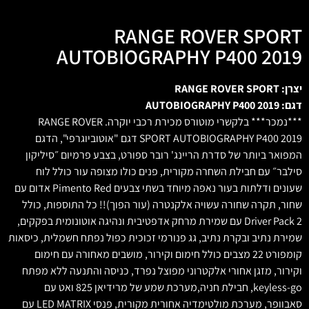
RANGE ROVER SPORT
AUTOBIOGRAPHY P400 2019
יצרן: RANGE ROVER SPORT
דגם: AUTOBIOGRAPHY P400 2019
***נמכר*** בלקשרי מוטורס מכירת רכבי יוקרה. RANGE ROVER
SPORT AUTOBIOGRAPHY P400 2019 דגם "אוטוביוגרפי", הדגם
המפואר ביותר של סדרת הריינג' רובר ספורט, בצבע פרמיום ״סיליקון
סילבר״ עם חבילת השחרה מקורית, פנים כולו מצופה עור כולל לוח
שעונים ודלתות בעור נאפה מיוחד בשתי צבעים Pimento Red אדום עם
שחור, תקרה שחורה עשויה אלקנטרה (עור הפוך)!! כל התוספות, כולל
Driver Pack 2 עם שמירת מרחק אדפטיבית ונהיגה אוטונומית בפקקים,
שמירת נתיב ובקרת נתיב, גג פנורמי זכוכית כפול נפתח חשמלית, כיסאות
קומפורט 22 מצבים כולל חימום וקירור, מושבים מאחורה עם חימום
וקירור, מזגן אחורי אלקטרוני מפוצל נפרד, כניסה והתנעה ללא מפתח
keyless-go, חבילת חניה,מערכת שמע של מרידיאן 825 ואט עם
סאבוופר, מערכת מולטימדיה אחורית מקורית, פנסי LED MATRIX עם