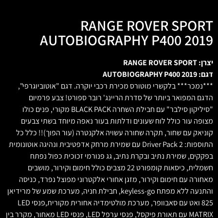
RANGE ROVER SPORT
AUTOBIOGRAPHY P400 2019
יצרן: RANGE ROVER SPORT
דגם: AUTOBIOGRAPHY P400 2019
***נמכר*** בלקשרי מוטורס מכירת רכבי יוקרה. דגם "אוטוביוגרפי",
הדגם המפואר ביותר של סדרת הריינג' רובר ספורט! צבע פרמיום
"סיליקון סילבר" עם חבילת השחרה BLACK PACK מקורי, פנים כולו
מצופה עור כולל לוח שעונים ודלתות בעור נאפה מיוחד בשתי צבעים
קוניאק עם שחור, תקרה שחורה עשויה אלקנטרה (עור הפוך)!! כלל כל
התוספות: Driver Pack 2 עם שמירת מרחק אדפטיבית ונהיגה אוטונומית
בפקקים, שמירת נתיב ובקרת נתיב, גג פנורמי זכוכית כפול נפתח
חשמלית, כיסאות קומפורט 22 מצבים כולל חימום וקירור, מושבים
מאחורה עם חימום וקירור, מזגן אחורי אלקטרוני מפוצל נפרד, כניסה
והתנעה ללא מפתח keyless-go, חבילת חניה, מערכת שמע של מרידיאן
825 ואט עם סאבוופר, מערכת מולטימדיה אחורית מקורית,פנסי LED
MATRIX עם תאורת פיקסל, פנסי ערפל LED, פנסי LED מאחור, מקרר בין