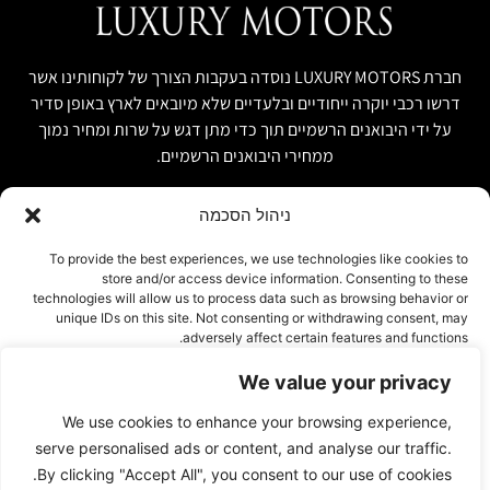
חברת LUXURY MOTORS נוסדה בעקבות הצורך של לקוחותינו אשר
דרשו רכבי יוקרה ייחודיים ובלעדיים שלא מיובאים לארץ באופן סדיר
על ידי היבואנים הרשמיים תוך כדי מתן דגש על שרות ומחיר נמוך
ממחירי היבואנים הרשמיים.
ניהול הסכמה
קישור מהיר
פרטים ליצירת קשר
To provide the best experiences, we use technologies like cookies to
store and/or access device information. Consenting to these
אודות
074-7408590
technologies will allow us to process data such as browsing behavior or
יבוא אישי ויבוא מקביל
unique IDs on this site. Not consenting or withdrawing consent, may
office@luxury-motors.co.il
adversely affect certain features and functions.
טרייד אין ומשומשות
גלגלי הפלדה 11, הרצליה
רכבים למכירה במלאי
We value your privacy
אישור
צור קשר
We use cookies to enhance your browsing experience,
עמוד פרטיות
דחייה
serve personalised ads or content, and analyse our traffic.
By clicking "Accept All", you consent to our use of cookies.