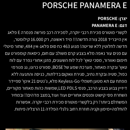
PORSCHE PANAMERA E
יצרן: PORSCHE
דגם: PANAMERA E
לקשרי מוטורס מכירת רכבי יוקרה, למכירה רכב פורשה פנמרה E פלאג
אין הייבריד 2018 צורה חדשה!!! מיד ראשונה, רק 16.000 קילומטר,
חדשה לחלוטין ללא שריטה! מנוע 463 כח סוס פלאג-אין 4X4, שחור מיטלי
עם פנים עור נאפה מלא בצבע קרם משולב עם חום, כיסאות קומפורט עם
חימום ואוורור, מסכי טאץ' לכל לוח השעונים, מזגן אחורי נפרד עם לוח
טאץ' ובקרה מאחור, מערכת שמע של BOSE, ספורט כרונו, גג פנורמי
כפול, סטיה ובקרת נתיב, סגירת וואקום בדלתות, כניסה והתנעה ללא
מפתח עם תא מטען חשמלי Keyless-Go מלא, ג'נטים 21 אינץ' ספיידר
דיזיין צבוע בצבע הרכב, פנסי LED PDLS,שמשות כהות מאחור מקוריים,
השחרת פסי קישוט ופנסים אחוריים ועוד ועוד,במצב מדהים!! ובמחיר
המשתלם ביותר! רק בלקשרי מוטורס מכירת רכבי יוקרה. אפשרות
להחלפה+מימון וקניה חוזרת רחוב גלגלי הפלדה 11 הרצליה פיתוח.