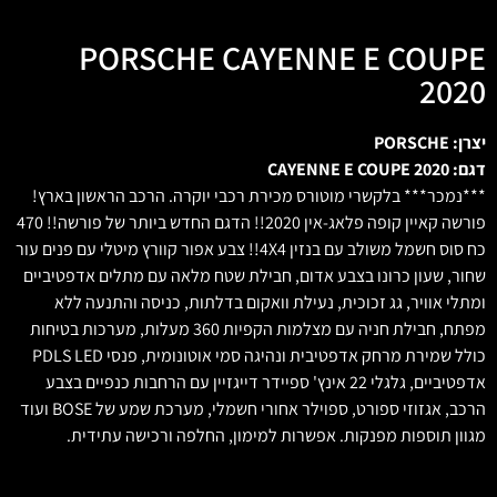
PORSCHE CAYENNE E COUPE
2020
יצרן: PORSCHE
דגם: CAYENNE E COUPE 2020
***נמכר*** בלקשרי מוטורס מכירת רכבי יוקרה. הרכב הראשון בארץ!
פורשה קאיין קופה פלאג-אין 2020!! הדגם החדש ביותר של פורשה!! 470
כח סוס חשמל משולב עם בנזין 4X4!! צבע אפור קוורץ מיטלי עם פנים עור
שחור, שעון כרונו בצבע אדום, חבילת שטח מלאה עם מתלים אדפטיביים
ומתלי אוויר, גג זכוכית, נעילת וואקום בדלתות, כניסה והתנעה ללא
מפתח, חבילת חניה עם מצלמות הקפיות 360 מעלות, מערכות בטיחות
כולל שמירת מרחק אדפטיבית ונהיגה סמי אוטונומית, פנסי PDLS LED
אדפטיביים, גלגלי 22 אינץ' ספיידר דייגזיין עם הרחבות כנפיים בצבע
הרכב, אגזוזי ספורט, ספוילר אחורי חשמלי, מערכת שמע של BOSE ועוד
מגוון תוספות מפנקות. אפשרות למימון, החלפה ורכישה עתידית.