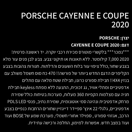
PORSCHE CAYENNE E COUPE
2020
יצרן: PORSCHE
דגם: CAYENNE E COUPE 2020
***נמכר*** בלקשרי מוטורס מכירת רכבי יוקרה. יד ראשונה פרטית!
2020 7,000 קילומטר. ללא תאונות או תיקוני צבע. צבע לבן פנים עור מלא
בצבע שחור,כולל ציפוי עור בלוח השעונים והדלתות. חגורות צהובות בצבע
הקליפרים הדגם החדש ביותר של פורשה!! 470 כח סוס חשמל משולב עם
בנזין 4X4!! חבילת ספורט כרונו, חבילת שטח מלאה עם מתלים
אדפטיביים ומתלי אוויר, גג זכוכית, התנעה ללא מפתח keyless חבילת
חניה עם מצלמות הקפיות 360 מעלות, מערכות בטיחות כולל שמירת
מרחק אדפטיבית ונהיגה סמי אוטונומית, שמירת נתיב, פנסי PDLS LED
אדפטיביים, גלגלי 22 אינץ' ספיידר דייגזיין שחורים הרחבות כנפיים בצבע
הרכב, אגזוזי ספורט , ספוילר אחורי חשמלי, מערכת שמע של BOSE ועוד
ועוד במצב חדש. אפשרות למימון, החלפה ורכישה עתידית.