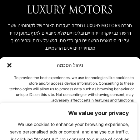
חברת LUXURY MOTORS נוסדה בעקבות הצורך של לקוחותינו אשר
דרשו רכבי יוקרה ייחודיים ובלעדיים שלא מיובאים לארץ באופן סדיר
על ידי היבואנים הרשמיים תוך כדי מתן דגש על שרות ומחיר נמוך
ממחירי היבואנים הרשמיים.
ניהול הסכמה
קישור מהיר
פרטים ליצירת קשר
To provide the best experiences, we use technologies like cookies to
store and/or access device information. Consenting to these
אודות
074-7408590
technologies will allow us to process data such as browsing behavior or
יבוא אישי ויבוא מקביל
unique IDs on this site. Not consenting or withdrawing consent, may
office@luxury-motors.co.il
adversely affect certain features and functions.
טרייד אין ומשומשות
גלגלי הפלדה 11, הרצליה
רכבים למכירה במלאי
We value your privacy
צור קשר
אישור
We use cookies to enhance your browsing experience,
עמוד פרטיות
דחייה
serve personalised ads or content, and analyse our traffic.
By clicking "Accept All", you consent to our use of cookies.