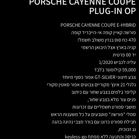
PORSCHE CAYENNE COUPE
PLUG-IN OP
PORSCHE CAYENNE COUPE E-HYBRID
פורשה קאיין קופה אי-הייבריד קופה
470 כח סוס בנזין משולב חשמל!
קניה בארץ אצל היבואן הרשמי
יד 00 פרטית
עליה לכביש 1/2020
59,000 קילומטר בלבד
צבע חיצוני GT-SILVER אפור כסוף מיוחד
גלגלי 21 אינץ׳ מקוריים צבועים אפור סאטין מקורי
קליפר בלמים בצבע שחור עם כיתוב
פנים עור מלא בצבע שחור,
מושבי ספורט חשמליים עם זכרונות
סמלי "פורשה" מוטבעים על כל משענות הראש
חבילת ספורט כרונו עם בורר מצבי נהיגה בהגה
גג זכוכית,
כניסה והתנעה ללא מפתח keyless-go