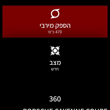
הספק מירבי
470 כ"ס
מצב
חדש
360