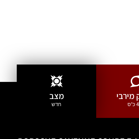
מירבי
מצב
"ס
חדש