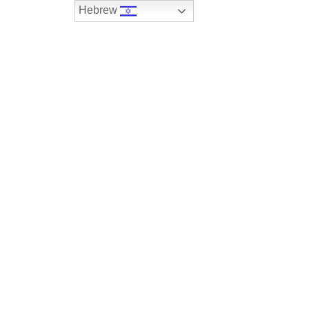
Hebrew
074-7408590
במלאי
רכבים שנמכרו
צור קשר
PORSC