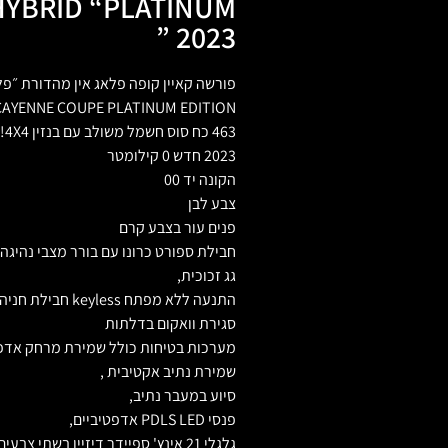
HYBRID “PLATINUM
” 2023
פורשה קאיין קופה פלאג אין מהדורת ״פל
AYENNE COUPE PLATINUM EDITION
463 כח סוס חשמל משולב עם בנזין 4X4!!
2023 חדש 0 קילומטר
הקונה יד 00
צבע לבן
פנים עור בצבע קרם
חבילת ספורט כרונו עם בורר מצבי נהיגה
גג זכוכית,
התנעה ללא מפתח keyless חבילת חניה עם מצלמות הקפיות 360 מעלות,
סגירת וואקום בדלתות
מערכות בטיחות כולל שמירת מרחק אדפטי
שמירת נתיב אקטיבית ,
סיוע במעבר נתיב,
פנסי PDLS LED אדפטיביים,
גלגלי 21 אינץ' ספיידר דיזיין בשתי צבעים