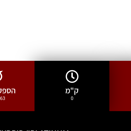
ק"מ
הספק 
0
463 כ