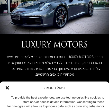
חברת LUXURY MOTORS נוסדה בעקבות הצורך של לקוחותינו אשר
דרשו רכבי יוקרה ייחודיים ובלעדיים שלא מיובאים לארץ באופן סדיר
על ידי היבואנים הרשמיים תוך כדי מתן דגש על שרות ומחיר נמוך
ממחירי היבואנים הרשמיים.
ניהול הסכמה
קישור מהיר
פרטים ליצירת קשר
To provide the best experiences, we use technologies like cookies to
store and/or access device information. Consenting to these
אודות
074-7408590
technologies will allow us to process data such as browsing behavior or