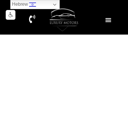
Hebrew
PORSCHE CARRERA TARGA
4S 2021
נמכר