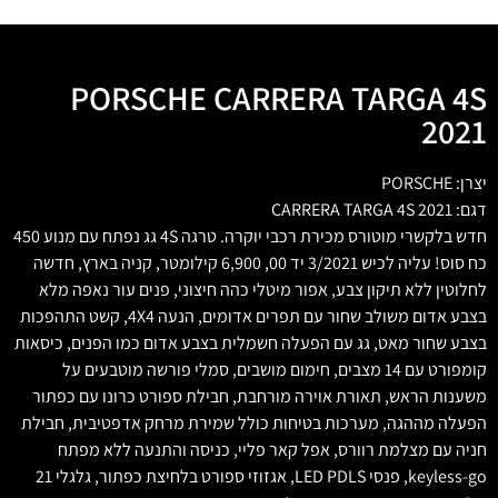
PORSCHE CARRERA TARGA 4S
2021
יצרן: PORSCHE
דגם: CARRERA TARGA 4S 2021
חדש בלקשרי מוטורס מכירת רכבי יוקרה. טרגה 4S גג נפתח עם מנוע 450
כח סוס! עליה לכיש 3/2021 יד 00, 6,900 קילומטר, קניה בארץ, חדשה
לחלוטין ללא תיקון צבע, אפור מיטלי כהה חיצוני, פנים עור נאפה מלא
בצבע אדום משולב שחור עם תפרים אדומים, הנעה 4X4, קשט התהפכות
בצבע שחור מאט, גג עם הפעלה חשמלית בצבע אדום כמו הפנים, כיסאות
קומפורט עם 14 מצבים, חימום מושבים, סמלי פורשה מוטבעים על
משענות הראש, תאורת אוירה מורחבת, חבילת ספורט כרונו עם כפתור
הפעלה מההגה, מערכות בטיחות כולל שמירת מרחק אדפטיבית, חבילת
חניה עם מצלמת רוורס, אפל קאר פליי, כניסה והתנעה ללא מפתח
keyless-go, פנסי LED PDLS, אגזוזי ספורט בלחיצת כפתור, גלגלי 21