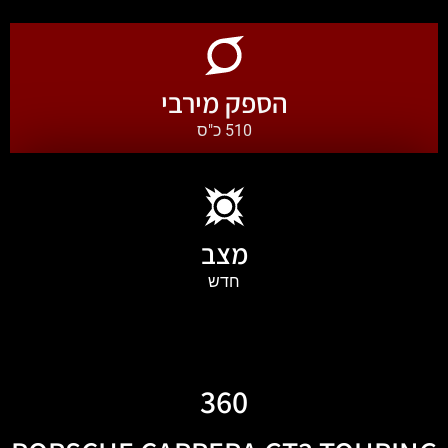
הספק מירבי
510 כ"ס
מצב
חדש
360