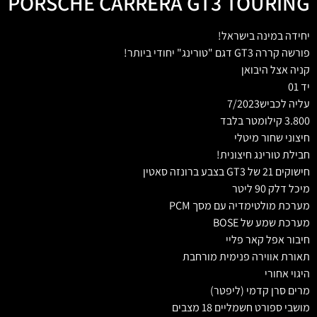
PORSCHE CARRERA GT3 TOURING
יחידה במינה בישראל!
פורשה קררה GT3 דגם "טורינג" יחודי ביותר!
קניה אצל היבואן
יד 01
עליה לכביש7/2023
3.800 קילומטר בלבד
חיצוני שחור מיטלי
חבילת טורינג חיצונית!
חישוקים 21 של GT3 בצבע ברונזה סאטין
מיכל דלק 90 ליטר
מערכת מולטימדיה עם מסך PCM
מערכת שמע של BOSE
חיבור אפל קאר פליי
תאורת אווירה פנימית מורחבת
היגוי אחורי
מרים סרן קדמי (ליפטר)
מושבי ספורט חשמליים 18 מצבים