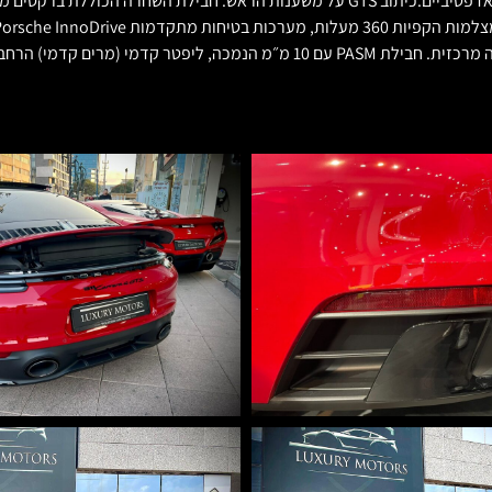
עור בלוח השעונים והדלתות. כיסאות ספורט חשמליים עם חימום 18 מצבים אדפטיביים.כיתוב GTS ע
נתיב, פנסי LED MATRIX מושחרים גלגלי 21 אינץ' שחורים של GTS עם נעילה מרכזית. חב