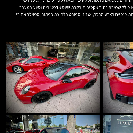
ל משענות הראש. חבילת השחרה הכוללת ברקסים מושחרים ג׳אנטים מראות ופגושים. חבילת ספורט כרונו, גג פנורמי
מזכוכית נפתח, כניסה והתנעה ללא מפתח KEYLESS-GO חבילת חניה עם מצלמות הקפיות 360 מעלות, מערכות בטיחות מתקדמות Porsche InnoDrive כולל שמירת נתיב אקטיבית,בקרת שיוט אדפטיבית וסיוע במעבר
ילת PASM עם 10 מ״מ הנמכה, ליפטר קדמי (מרים קדמי) הרחבות כנפיים בצבע הרכב, אגזוזי ספורט בלחיצת כפתור, ספוילר אחורי