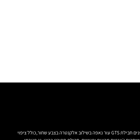
מיוחדת במינה! פורשה קאררה 4 GTS קופה הכי יפה בארץ. 480 כח סוס 4X4!!. יד 00 על שם הקונה מודל 2023! צבע אדום מיוחד לדגם CARMINE RED פנים חבילת GTS עור נאפה בשילוב אלקנטרה בצבע שחור,כולל ציפוי