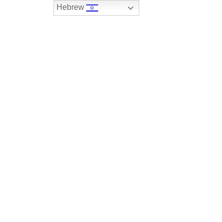
Hebrew
074-7408590
במלאי
רכבים שנמכרו
צור קשר