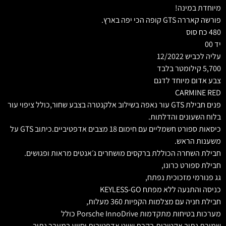
מיוחדת במינה!
פורשה קאררה GTS קופה הכי יפה בארץ.
480 כח סוס
יד 00
עליה לכביש 12/2022
5,700 קילומטר בלבד
צבע אדום מיוחד לדגם
CARMINE RED
פנים חבילת GTS עור נאפה בשילוב אלקנטרה בצבע שחור,כולל ציפוי עור
בלוח השעונים והדלתות.
כיסאות ספורט חשמליים עם חימום 18 מצבים אדפטיביים.כיתוב GTS על
משענות הראש.
חבילת השחרה הכוללת ברקסים מושחרים ג׳אנטים מראות ופגושים.
חבילת ספורט כרונו,
גג פנורמי מזכוכית נפתח,
כניסה והתנעה ללא מפתח KEYLESS-GO
חבילת חניה עם מצלמות הקפיות 360 מעלות,
מערכות בטיחות מתקדמות Porsche InnoDrive כולל
שמירת נתיב אקטיבית,בקרת שיוט אדפטיבית וסיוע במעבר נתיב,