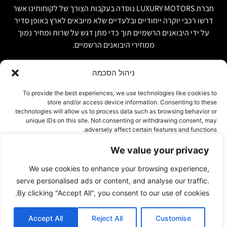
חברת LUXURY MOTORS נוסדה בעקבות הצורך של לקוחותינו אשר
דרשו רכבי יוקרה ייחודיים ובלעדיים שלא מיובאים לארץ באופן סדיר
על ידי היבואנים הרשמיים תוך כדי מתן דגש על שרות ומחיר נמוך
ממחירי היבואנים הרשמיים.
ניהול הסכמה
קישור מהיר
פרטים ליצירת קשר
To provide the best experiences, we use technologies like cookies to
store and/or access device information. Consenting to these
אודות
074-7408590
technologies will allow us to process data such as browsing behavior or
יבוא אישי ויבוא מקביל
unique IDs on this site. Not consenting or withdrawing consent, may
office@luxury-motors.co.il
adversely affect certain features and functions.
טרייד אין ומשומשות
גלגלי הפלדה 11, הרצליה
רכבים למכירה במלאי
We value your privacy
צור קשר
אישור
We use cookies to enhance your browsing experience,
עמוד פרטיות
דחייה
serve personalised ads or content, and analyse our traffic.
By clicking "Accept All", you consent to our use of cookies.
הצג העדפות
Accept All
Reject All
Customise