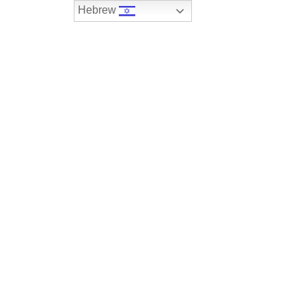
Hebrew
074-7408590
במלאי
רכבים שנמכרו
צור קשר