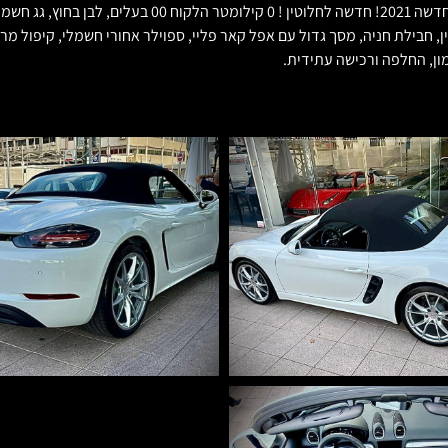
***נמכר*** בלקשרי מוטורס מכירת רכבי יוקרה. פורשה בוקסטר
 כיסאות ספורט חשמליים, גלגלי 20 אינץ' קררה דיזיין, חבילת חניה, מסך גדול עם אפל קאר פליי, ספויל
ון, החלפה ורכישה עתידית.