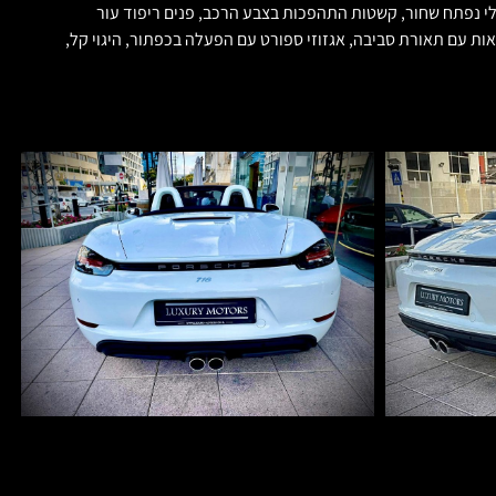
 דגם 718 חדשה 2021! חדשה לחלוטין ! 0 קילומטר הלקוח 00 בעלים, לבן בחוץ, גג חשמלי נפתח שחור, קשטות התהפכות בצבע הרכב, פנים ריפוד עור
ר אחורי חשמלי, קיפול מראות עם תאורת סביבה, אגזוזי ספורט עם הפעלה בכפתור, היגוי קל,