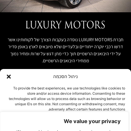
חברת LUXURY MOTORS נוסדה בעקבות הצורך של לקוחותינו אשר
דרשו רכבי יוקרה ייחודיים ובלעדיים שלא מיובאים לארץ באופן סדיר
על ידי היבואנים הרשמיים תוך כדי מתן דגש על שרות ומחיר נמוך
ממחירי היבואנים הרשמיים.
ניהול הסכמה
קישור מהיר
פרטים ליצירת קשר
To provide the best experiences, we use technologies like cookies to
store and/or access device information. Consenting to these
אודות
074-7408590
technologies will allow us to process data such as browsing behavior or
יבוא אישי ויבוא מקביל
unique IDs on this site. Not consenting or withdrawing consent, may
office@luxury-motors.co.il
adversely affect certain features and functions.
טרייד אין ומשומשות
גלגלי הפלדה 11, הרצליה
רכבים למכירה במלאי
We value your privacy
אישור
צור קשר