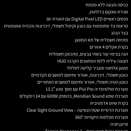
כניסה והנעה ללא מפתח
סגירת וואקום בדלתות,
פנסים ראשיים Digital Pixel LED עם תאורת יום
מראות צד מחוממות עם כוונון וקיפול חשמלי, זיכרונות והכהיה אוטומטית
בצד הנהג
פתיחה חשמלית של תא המטען
בקרת אקלים 4 אזורים
הגה בציפוי עור בשתי צבעים, מתכוונן חשמלית
תצוגה עילית ללוח המחוונים הקרנה HUD
מטען אלחוטי ומגביר קליטה לסלולר
כוונון חשמלי, זיכרונות, אוורור וחימום למושבים הקדמיים
כוונון הטיה חשמלי, אוורור וחימום למושבים האחוריים
מערכת מולטימדיה Pivi Pro עם מסך מגע 13.1″
מערכת שמע Meridian Sound, בהספק 600W עם 14 רמקולים
בקרת שיוט אדפטיבית
מערכת הדמיית שטח הנסיעה – Clear Sight Ground View
מערכת מצלמות היקפיות 360°
סייען חניה