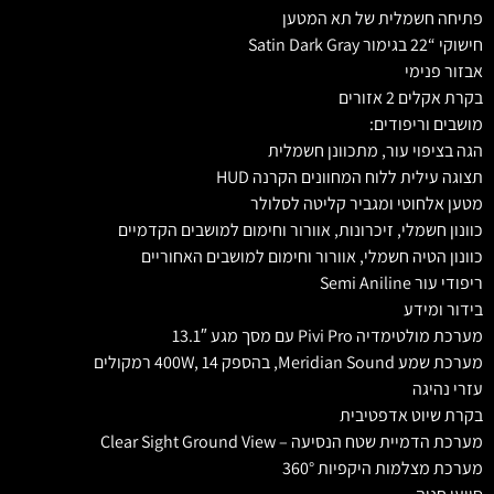
פתיחה חשמלית של תא המטען
חישוקי “22 בגימור Satin Dark Gray
אבזור פנימי
בקרת אקלים 2 אזורים
מושבים וריפודים:
הגה בציפוי עור, מתכוונן חשמלית
תצוגה עילית ללוח המחוונים הקרנה HUD
מטען אלחוטי ומגביר קליטה לסלולר
כוונון חשמלי, זיכרונות, אוורור וחימום למושבים הקדמיים
כוונון הטיה חשמלי, אוורור וחימום למושבים האחוריים
ריפודי עור Semi Aniline
בידור ומידע
מערכת מולטימדיה Pivi Pro עם מסך מגע 13.1″
מערכת שמע Meridian Sound, בהספק 400W, 14 רמקולים
עזרי נהיגה
בקרת שיוט אדפטיבית
מערכת הדמיית שטח הנסיעה – Clear Sight Ground View
מערכת מצלמות היקפיות 360°