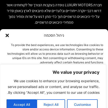
חברת LUXURY MOTORS נוסדה בעקבות הצורך של לקוחותינו אשר
דרשו רכבי יוקרה ייחודיים ובלעדיים שלא מיובאים לארץ באופן סדיר
על ידי היבואנים הרשמיים תוך כדי מתן דגש על שרות ומחיר נמוך
ממחירי היבואנים הרשמיים.
ניהול הסכמה
קישור מהיר
פרטים ליצירת קשר
To provide the best experiences, we use technologies like cookies to
store and/or access device information. Consenting to these
אודות
074-7408590
technologies will allow us to process data such as browsing behavior or
יבוא אישי ויבוא מקביל
unique IDs on this site. Not consenting or withdrawing consent, may
office@luxury-motors.co.il
adversely affect certain features and functions.
טרייד אין ומשומשות
גלגלי הפלדה 11, הרצליה
רכבים למכירה במלאי
We value your privacy
אישור
צור קשר
We use cookies to enhance your browsing experience,
עמוד פרטיות
דחייה
serve personalised ads or content, and analyse our traffic.
By clicking "Accept All", you consent to our use of cookies.
הצג העדפות
Accept All
Reject All
Customise