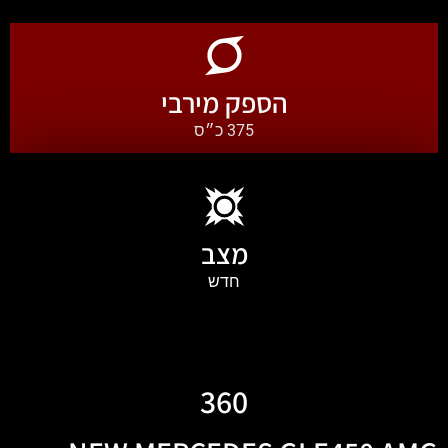
הספק מירבי
375 כ״ס
מצב
חדש
360