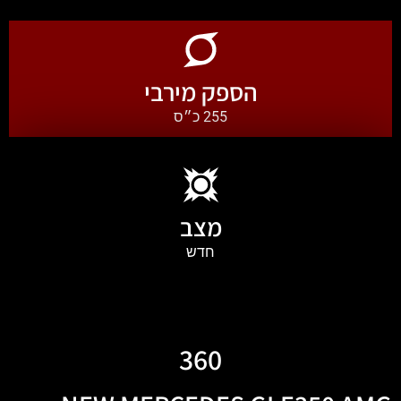
הספק מירבי
255 כ״ס
מצב
חדש
360