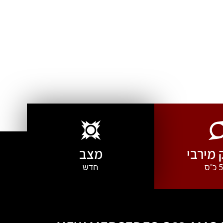
מירבי
מצב
"ס
חדש