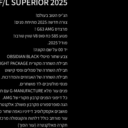
/L SUPERIOR 2025
הג'יפ הטוב בעולם!
צורה חדשה 2025 מתיחת פנים!
מרצדס G63 AMG !
מנוע 585 כח סוס V8 טווין טורבו!
מודל 2025.
יד 00 על שם הקונה!
צבע שחור מיטלי OBSIDIAN BLACK
חבילת השחרה מקורית NIGHT PACKAGE
חבילת השחרה של סמלים ופסי קישוט
חבילת השחרה של האגזוזים והמדרכות.
פנסי מולטיבים-לד מושחרים.
פנים עור מלא G-MANUFACTURE עם חבילת סופריור.
כל דיפוני הפנים קרבון מקורי של AMG.
הגה סופרספורט מקרבון משולב אלקנטרה
מושבים אקסקלוסיב דיזיניו נאפה שחור מ
עור מורחב כולל דלתות והקונסולה מרכז
תקרה מאלקנטרה (עור הפוך)