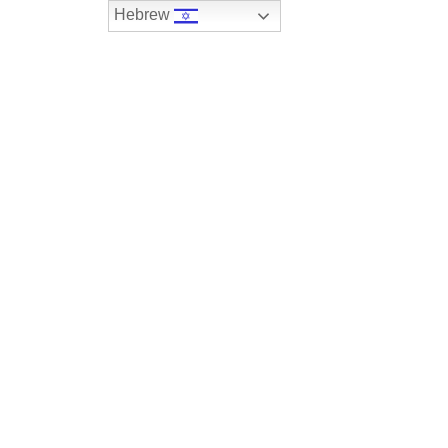
Hebrew
074-7408590
במלאי
רכבים שנמכרו
צור קשר