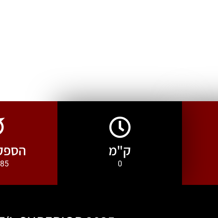
ק"מ
הספק 
0
585 כ