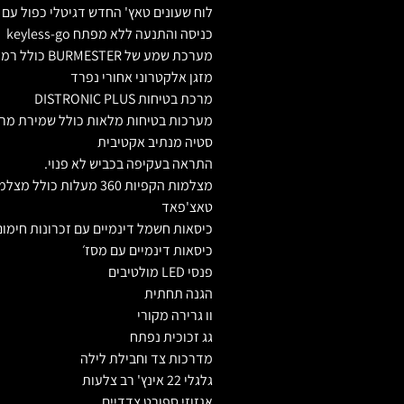
לוח שעונים טאץ' החדש דגיטלי כפול עם ח
כניסה והתנעה ללא מפתח keyless-go
מערכת שמע של BURMESTER כולל רמקולים בתקרה
מזגן אלקטרוני אחורי נפרד
מרכת בטיחות DISTRONIC PLUS
מערכות בטיחות מלאות כולל שמירת מר
סטיה מנתיב אקטיבית
התראה בעקיפה בכביש לא פנוי.
מצלמות הקפיות 360 מעלות כולל מצלמות שטח.
טאצ'פאד
כיסאות חשמל דינמיים עם זכרונות חימום
כיסאות דינמיים עם מסז׳
פנסי LED מולטיבים
הגנה תחתית
וו גרירה מקורי
גג זכוכית נפתח
מדרכות צד וחבילת לילה
גלגלי 22 אינץ' רב צלעות
אגזוזי ספורט צדדיים