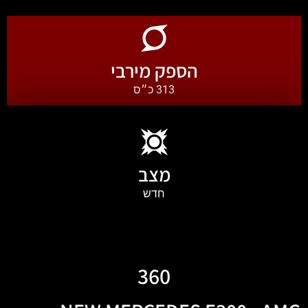
הספק מירבי
313 כ״ס
מצב
חדש
360