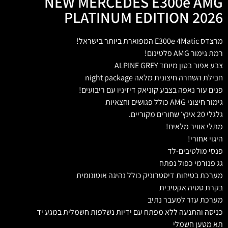
NEW MERCEDES E300e AMG
PLATINUM EDITION 2026
מרצדס E300e 4Matic המפוארת ביותר בישראל!
רמת גימור AMG פלטינום!
צבע אפור בטון מיוחד ALPINE GREY
חבילת השחרה חיצונית מלאה night package
פנים עור נאפה בצבע קוניאק דיזיניו עם ריבועים!
גימור חיצוני AMG כולל פגושים וחצאיות
גלגלי 20 אינץ׳ שחורים מקוריים.
מתלי אוויר מלאים!
היגוי אחורי!
פנסי מולטיבים-לד
גג פנורמי כפול נפתח
מערכת בטיחות דיסטרוניק כולל נהיגה אוטונומית
בקרת סטיה אקטיבית
מערכת עזר למעבר נתיב
כניסה והתנעה ללא מפתח עם ידיות נשלפות חשמלית במגע יד
תא מטען חשמלי