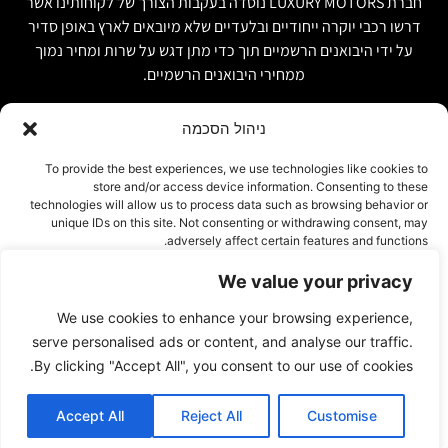
חברת LUXURY MOTORS נוסדה בעקבות הצורך של לקוחותינו אשר
דרשו רכבי יוקרה ייחודיים ובלעדיים שלא מיובאים לארץ באופן סדיר
על ידי היבואנים הרשמיים תוך כדי מתן דגש על שרות ומחיר נמוך
ממחירי היבואנים הרשמיים.
ניהול הסכמה
קישור מהיר
פרטים ליצירת קשר
To provide the best experiences, we use technologies like cookies to
store and/or access device information. Consenting to these
אודות
074-7408590
technologies will allow us to process data such as browsing behavior or
יבוא אישי ויבוא מקביל
unique IDs on this site. Not consenting or withdrawing consent, may
office@luxury-motors.co.il
adversely affect certain features and functions.
טרייד אין ומשומשות
גלגלי הפלדה 11, הרצליה
רכבים למכירה במלאי
We value your privacy
אישור
צור קשר
We use cookies to enhance your browsing experience,
עמוד פרטיות
דחייה
serve personalised ads or content, and analyse our traffic.
By clicking "Accept All", you consent to our use of cookies.
הצג העדפות
Accept All
Reject All
Customise
© 2023 By INTERWEB DIGITAL
Cookie Policy