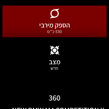
הספק מירבי
530 כ״ס
מצב
חדש
360