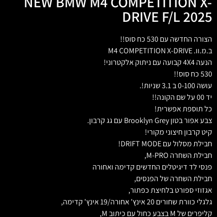
NEW BMW M4 COMPETITION X-
DRIVE F/L 2025
הצורה החדשה עם 530 כח סוס!!
ב.מ.וו. M4 COMPETITION X-DRIVE
הנעה 4X4 קבועה עם ניתוק אלקטרוני!
530 כח סוס!!
עושה 0-100 ב 3.1 שניות!.
יד 00 על שם הקונה!!
כל תוספת אפשרית!
צבע אפור בטון Brooklyn Grey עם גג קרבון.
קיט קרבון חיצוני מקורי!
חבילת מסלול עם DRIFT MODE!
חבילת השחרה M-PRO,
פנסי לד דיגיטלים החדשים קדימה ואחורה
חבילת השחרה של הפנסים,
אגזוזי ספורט בלחיצת כפתור,
גלגלי כוורת שחורים 20 אינץ' אחורה/19 אינץ' קדימה,
קליפרים של M בצבע כחול עם כיתוב M,