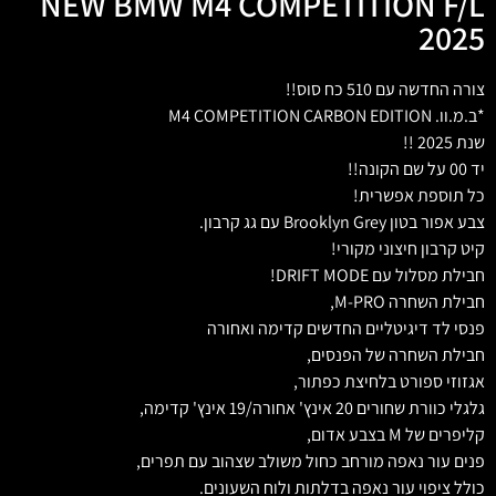
NEW BMW M4 COMPETITION F/L
2025
צורה החדשה עם 510 כח סוס!!
*ב.מ.וו. M4 COMPETITION CARBON EDITION
שנת 2025 !!
יד 00 על שם הקונה!!
כל תוספת אפשרית!
צבע אפור בטון Brooklyn Grey עם גג קרבון.
קיט קרבון חיצוני מקורי!
חבילת מסלול עם DRIFT MODE!
חבילת השחרה M-PRO,
פנסי לד דיגיטליים החדשים קדימה ואחורה
חבילת השחרה של הפנסים,
אגזוזי ספורט בלחיצת כפתור,
גלגלי כוורת שחורים 20 אינץ' אחורה/19 אינץ' קדימה,
קליפרים של M בצבע אדום,
פנים עור נאפה מורחב כחול משולב שצהוב עם תפרים,
כולל ציפוי עור נאפה בדלתות ולוח השעונים.