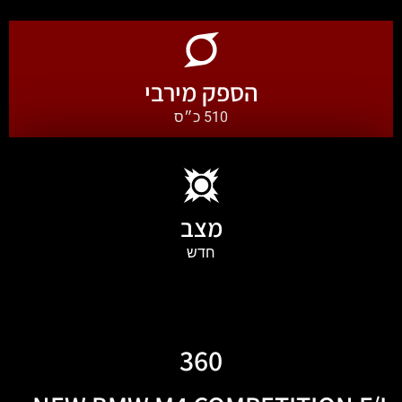
הספק מירבי
510 כ״ס
מצב
חדש
360