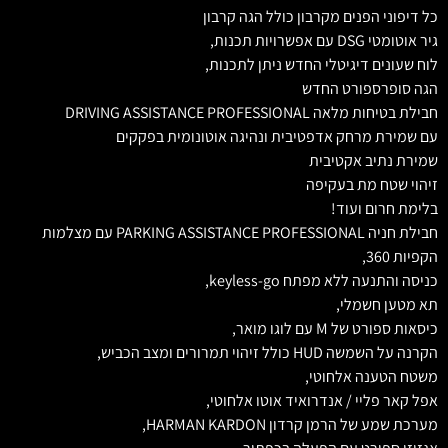
כל דיפוני הפנים מקרבון כולל הגה קרבון
גיר אוטומטי DSG עם אפשרויות תכנות,
לוח שעונים דיגיטלי החדש ניתן לתכנות,
הגה סופרספורט החדש
חבילת בטיחות מלאה DRIVING ASSISTANCE PROFESSIONAL
עם שמירת מרחק אדפטיבית ונהיגה אוטונומית בפקקים
שמירת נתיב אקטיבית
זיהוי שטח מת בעקיפה
בלימת חרום ועוד!
חבילת חניה PARKING ASSISTANCE PROFESSIONAL עם מצלמות
הקפיות 360,
כניסה והתנעה ללא מפתח keyless-go,
תא מטען חשמלי,
כיסאות ספורט של M עם לוגו מואר,
הקרנה על השמשה HUD כולל זיהוי תמרורים ומצב הכביש,
משטח הטענה אלחוטי,
אפל קאר פליי / אנדרואיד אוטו אלחוטי,
מערכת שמע של הרמן קרדון HARMAN KARDON,