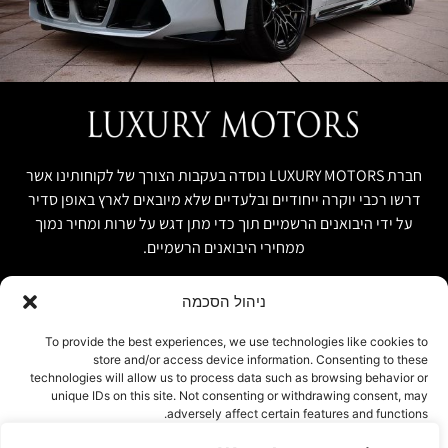
חברת LUXURY MOTORS נוסדה בעקבות הצורך של לקוחותינו אשר
דרשו רכבי יוקרה ייחודיים ובלעדיים שלא מיובאים לארץ באופן סדיר
על ידי היבואנים הרשמיים תוך כדי מתן דגש על שרות ומחיר נמוך
ממחירי היבואנים הרשמיים.
ניהול הסכמה
קישור מהיר
פרטים ליצירת קשר
To provide the best experiences, we use technologies like cookies to
store and/or access device information. Consenting to these
אודות
074-7408590
technologies will allow us to process data such as browsing behavior or
יבוא אישי ויבוא מקביל
unique IDs on this site. Not consenting or withdrawing consent, may
office@luxury-motors.co.il
adversely affect certain features and functions.
טרייד אין ומשומשות
גלגלי הפלדה 11, הרצליה
רכבים למכירה במלאי