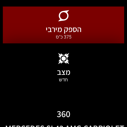
הספק מירבי
375 כ"ס
מצב
חדש
360