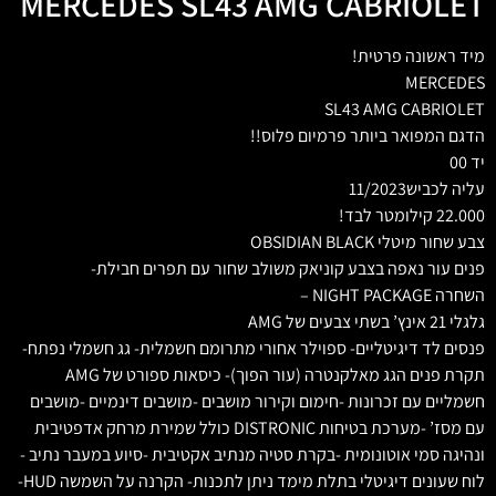
MERCEDES SL43 AMG CABRIOLET
מיד ראשונה פרטית!
MERCEDES
SL43 AMG CABRIOLET
הדגם המפואר ביותר פרמיום פלוס!!
יד 00
עליה לכביש11/2023
22.000 קילומטר לבד!
צבע שחור מיטלי OBSIDIAN BLACK
פנים עור נאפה בצבע קוניאק משולב שחור עם תפרים חבילת-
השחרה NIGHT PACKAGE –
גלגלי 21 אינץ’ בשתי צבעים של AMG
פנסים לד דיגיטליים- ספוילר אחורי מתרומם חשמלית- גג חשמלי נפתח-
תקרת פנים הגג מאלקנטרה (עור הפוך)- כיסאות ספורט של AMG
חשמליים עם זכרונות -חימום וקירור מושבים -מושבים דינמיים -מושבים
עם מסז’ -מערכת בטיחות DISTRONIC כולל שמירת מרחק אדפטיבית
ונהיגה סמי אוטונומית -בקרת סטיה מנתיב אקטיבית -סיוע במעבר נתיב -
לוח שעונים דיגיטלי בתלת מימד ניתן לתכנות- הקרנה על השמשה HUD-