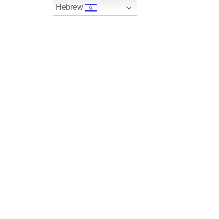
Hebrew
074-7408590
במלאי
רכבים שנמכרו
צור קשר