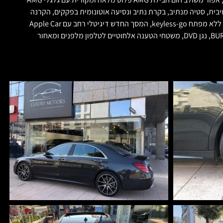
MULTI, גג פנורמי כפול מזכוכית, שמשות כהות, מערכת DISTRONIC עם שמירת מרחק אדפטיבית, סטיה מנתיב, בקרת נתיב ונסיעה אוטונומית בפקקים, הקרנה
על השמשה הקדמית של מהרות, תמרורים וניווט Head Up Display, חבילת חניה עם מצלמה היקפית 360 מעלות,סגירת וואקום בדלתות, כניסה והתנעה ללא מפתח keyless-go, המסך החדש דיגיטלי רחב עם Apple Car
Play ואפשרות של תצוגת WAZE על המסך המקורי, כיסאות קדמיים חשמליים עם זיכרונות\חימום\אוורור\דינמיים ועם ומסג', מערכת שמע של BURMESTER, נגן DVD, משטחי הטענה אלחוטיים לטלפון מלפנים ומאחור