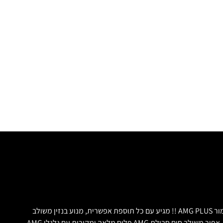
***נמכר*** בלקשרי מוטורס מכירת רכבי יוקרה. הדגם החדש ביותר של מרצדס סדרה S‼ מרצדס AMG S560e לונג פלאג-אין‼ 2019, הצורה החדשה,גימור AMG PLUS !! מגיע עם כל תוספת אפשרית, מנוע בנזין משולב
חשמל, 470 כח סוס עם טווח נסיעה על חשמל בלבד של 60 קילומטר! חסכוני ביותר!!!! שחור מיטלי עם עור נאפה של AMG פלוס, כיסאות ספורט מיוחדים, אפור משולב חום חבילת AMG פלוס מלאה ומקורית עם גלגלי AMG