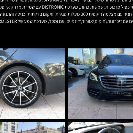
החדשים 10 צלעות בשתי צבעים 20 אינץ׳, פנסי BEAM LED