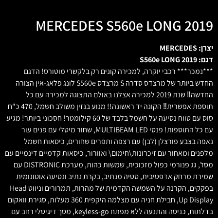
MERCEDES S560e LONG 2019
יצרן: MERCEDES
דגם: S560e LONG 2019
***נמכר*** רכבי יוקרה, למכירה קונים רק בלקשרי מוטורס! הדגם
החדש ביותר של מרצדס סדרה S מרצדס S560e לונג פלאג-אין הצורה
החדשה‼ שנת 2019 למכירה אצלנו באולם התצוגה למכירה עם כל
תוספת אפשרית‼ הקונה יד ראשונה!! מנוע בנזין משולב חשמל, 470 כ"ח
סוס עם טווח נסיעה על חשמל בלבד של 60 קילומטר! חסכוני ביותר! מגיע
עם כל התוספות! פנסי MULTIBEAM LED, שחור מיטלי עם פנים עור
נאפה בצבע פורצלן (לבן) עם רצפה ותפרים שחורים, כיסאות חשמל
מלפנים ומאחור עם זיכרונות\חימום\ ואוורור, כיסאות קדמיים דינמיים עם
מסז', גג פנורמי כפול מזכוכית, שמשות כהות, מערכת DISTRONIC עם
שמירת מרחק אדפטיבית, סטיה מנתיב, בקרת נתיב ונסיעה אוטונומית
בפקקים, הקרנה על השמשה הקדמית של מהרות, תמרורים וניווט Head
Up Display, חבילת חניה עם מצלמה היקפית 360 מעלות, סגירת וואקום
בדלתות, כניסה והתנעה ללא מפתח keyless-go, מסך דיגיטלי רחב עם