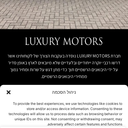
חברת LUXURY MOTORS נוסדה בעקבות הצורך של לקוחותינו אשר
דרשו רכבי יוקרה ייחודיים ובלעדיים שלא מיובאים לארץ באופן סדיר
על ידי היבואנים הרשמיים תוך כדי מתן דגש על שרות ומחיר נמוך
ממחירי היבואנים הרשמיים.
ניהול הסכמה
קישור מהיר
פרטים ליצירת קשר
To provide the best experiences, we use technologies like cookies to
store and/or access device information. Consenting to these
אודות
074-7408590
technologies will allow us to process data such as browsing behavior or
יבוא אישי ויבוא מקביל
unique IDs on this site. Not consenting or withdrawing consent, may
office@luxury-motors.co.il
adversely affect certain features and functions.
טרייד אין ומשומשות