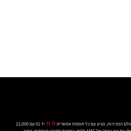
יד 01 עם 22,000
קילומטר בלבד, ללא תיקון צבע! מנוע בנזין משולב חשמל, 470 כח סוס עם טווח נסיעה על חשמל בלבד של 60 קילומטר! חסכוני ביותר!!!! בצבע שחור מיטלי עם עור נאפה של AMG פלוס, כיסאות ספורט מיוחדים, אפור