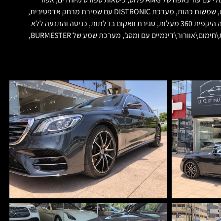
משולב חום חבילת AMG פלוס מלאה ומקורית עם גלגלי AMG החדשים 10 צלעות בשתי צבעים 20 אינץ׳, פנסי MULTIBEAM LED, גג פנורמי כפול מזכוכית, שמשות כהות, מערכת DISTRONIC עם שמירת מרחק אדפטיבית,
סטיה מנתיב, בקרת נתיב ונסיעה אוטונומית בפקקים, הקרנה על השמשה הקדמית של מהרות, תמרורים וניווט Head Up Display, חבילת חניה עם מצלמה היקפית 360 מעלות, סגירת וואקום בדלתות, כניסה והתנעה ללא
מפתח keyless-go, המסך החדש דיגיטלי רחב עם Apple Car Play ואפשרות של תצוגת WAZE על המסך המקורי, כיסאות קידמיים חשמליים עם זיכרונות\חימום\אוורור\דינמיים עם ומסג', מערכת שמע של BURMESTER,