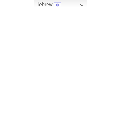
Hebrew
074-7408590
במלאי
רכבים שנמכרו
צור קשר