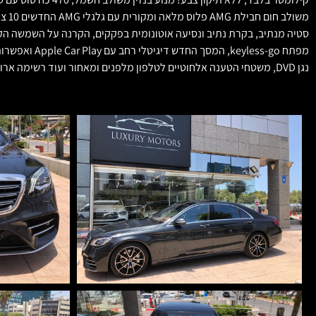
נגן DVD, משטחי הטענה אלחוטיים לטלפון מלפנים ומאחור ועוד רשימה ארוכה של תוספות מקוריות! אפשרות למימון, החלפה ורכישה עתידית.