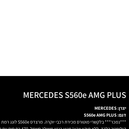
MERCEDES S560e AMG PLUS
יצרן: MERCEDES
דגם: S560e AMG PLUS
***נמכר*** בלקשרי מוטורס מכירת רכבי יוקרה. מרצדס S560e לונג רמת גימור AMG PLUS פלאג-אין