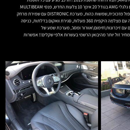
אפשרית כגון: מנוע בנזין משולב חשמל,470 כח סוס עם טווח נסיעה על חשמל בלבד של 60 קילומטר חסכוני ביותר! חבילת AMG PLUS מלאה ומקורית עם גלגלי AMG בגודל 20 אינץ׳ 10 צלעות החדש, פנסי MULTIBEAM
LED, צבע שחור מיטלי עם פנים עור נאפה של AMG PLUS בצבע אפור משולב עם חום עם תפרים חומים, כיסאות של הקופה דינמיים עם מסג׳, גג פנורמי כפול מזכוכית,שמשות כהות, מערכת DISTRONIC עם שמירת מרחק
אדפטיבית, סטיה מנתיב, בקרת נתיב ונסיעה אוטונומית בפקקים, הקרנה על השמשה הקדמית של מהרות, תמרורים וניווט Head Up Display, חבילת חניה עם מצלמה היקפית 360 מעלות, סגירת וואקום בדלתות, כניסה
מסך המקורי, כיסאות קידמיים דינמיים חשמליים עם זיכרונות\חימום\אוורור ומסג', מערכת שמע של
של תוספות מקוריות ומפנקות ממתינה לכם באולם המכירות למסירה מיידית ב LUXURY MOTORS חדש 0 קילומטר במחיר זול יותר מהיבואן הרשמי בעשרות אלפי שקלים!! אפשרות