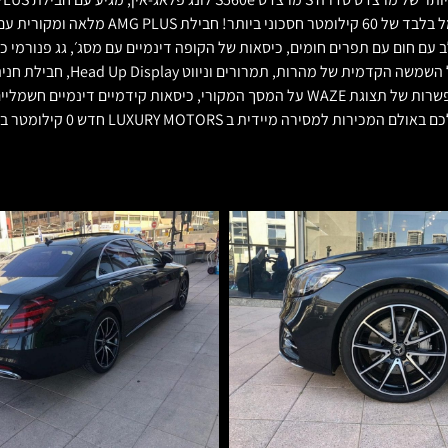
והתנעה ללא מפתח keyless-go, מסך דיגיטלי רחב עם Apple Car Play ואפשרות של תצוגת WAZE על ה
BURMESTER, ועוד רשימה ארוכה 