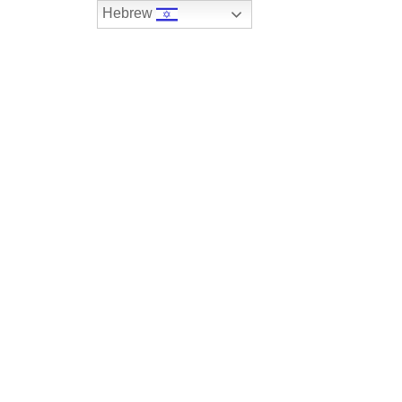
Hebrew
074-7408590
במלאי
רכבים שנמכרו
צור קשר