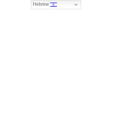
Hebrew
074-7408590
במלאי
רכבים שנמכרו
צור קשר