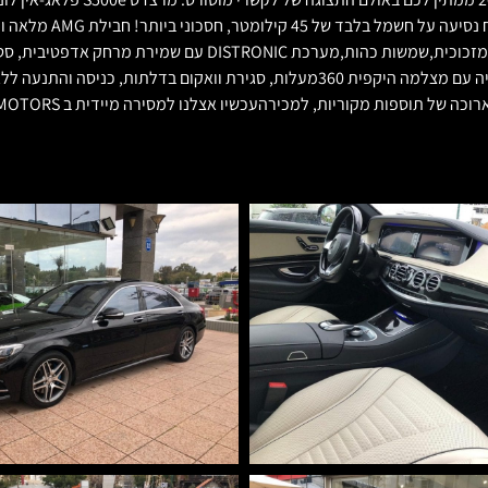
מיטלי עם פנים עור נאפה בצבע פורצלן (לבן) רצפה שחורה, גג פנורמי כ