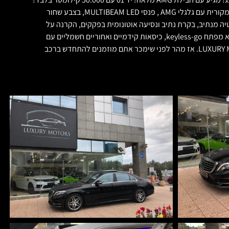
מגיע עם כל תוספת אפשרית, מנוע בנזין משולב חשמל, 447 כח סוס עם טווח נסיעה על חשמל בלבד של 45 קילומטר, חסכוני ביותר! חבילת AMG מלאה ומקורית עם גלגלי AMG , פנסי MULTIBEAM LED, בצבע שחור
פול מזכוכית,שמשות כהות,מערכת DISTRONIC עם שמירת מרחק אדפטיבית, סטיה מנתיב, בקרת נתיב ונסיעה אוטונומית בפקקים, הקרנה על
השמשה הקדמית של מהרות, תמרורים וניווט Head Up Display, חבילת חניה עם מצלמה היקפית 360מעלות, סגירת וואקום בדלתות, כניסה והתנעה ללא מפתח keyless-go, כיסאות קידמיים ואחוריים חשמליים עם
זכרונות\חימום\אוורור ומסג', מערכת שמע של BURMESTER, ועוד רשימה ארוכה של תוספות מקוריות, למכירהעכשיו אצלנו למסירה מיידית ב LUXURY MOTORS. אז מהר לפני שימכר אתם מוזמנים להתחדש ברכב