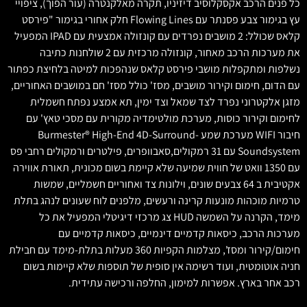
כל פנים הרכב אקסקלוסיב דיזיניו, תקרה מאלקנטרה (עור הפוך), ציפויי
עץ בגימור צבע פסנתר עם Flowing Lines חלק אחורי בגימור "פירסט
קלאס שכולל: 2 מושבים נפרדים עם קונזולה אמצעית עם IPAD המפעיל
את מערכות הרכב מאחור, קונזולה מרכזית עם 2 שולחנות כתיבה
נשלפות ומתקפלות מושבי פירסט קלאס שנהפכות למיטה בלחיצת כפתור
עם הדום, חימום וקירור מושבים, מסז' כולל מסז' חם במושבים האחוריים,
מזגן אלקטרוני נפרד לצד שמאל וצד ימין, תא אמצע נפתח חשמלית
לחימום וקירור כוסות, מערכת מולטימדיה מקורית עם מסכי טאץ' עם
חיבור WIFI מערכת שמע Burmester®️ High-End 4D-Surround-
Soundsystem עם 31 רמקולים,סאבוופרים, פילטרים ורמקולים רחבי פס
עם 1350 וואט של חווית שמיעה שלא קיימת בשום מכונית, תאורת אווירה
אקטיבית ב 64 צבעים שונים, וילונות צד ואחוריים חשמליים, שמשות
טרמיות מוכהות מונעות קרינה ורעשים, מלפנים לוח שעונים לנהג בתלת
מימד, הקרנה על השמשה HUD צג מרכזי דיגיטלי המפעיל את כל
מערכות הרכב, כיסאות קדמיים דינמיים, כיסאות קדמיים עם
חימום/קירור ומסז', מצלמות הקפיות 360 מעלות בתלת-מימד עם חבילת
חניה אוטומטית, ועוד רשימה אין סופית של תוספות שלא קיימות בשום
רכב אחר בארץ. אפשרות למימון, החלפה ורכישה עתידית.