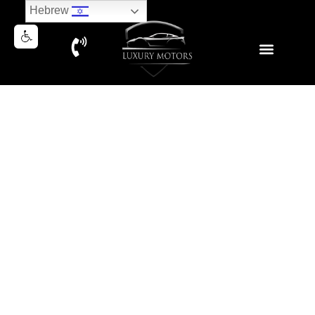
Hebrew
MERCEDES GT53 AMG
4MATIC
נמכר