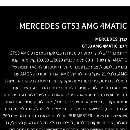
MERCEDES GT53 AMG 4MATIC
יצרן: MERCEDES
דגם: GT53 AMG 4MATIC
***נמכר*** בלקשרי מוטורס מכירת רכבי יוקרה. מרצדס GT53 AMG
4MATIC החדשה!! יד 00 עליה לכביש 1/2020 13,000 קילומטר, קניה
בארץ בכלמוביל, צבע לבן פנינה מיטלי דיזיניו, חבילת V8 חיצונית של
AMG, גלגלי 21 אינץ' בי-קולור של AMG, אגזוזי ספורט של AMG עם
הפעלה בכפתור, פנים עור נאפה אקסקלוסיב דיזיניו בצבע קוניאק משולב
שחור עם תפרים, לוח שעונים, דלתות וכל פנים הרכב בעור שחור עם
תפרים חומים. כל תוספת אפשרית! כיסאות חשמליים מלאים עם זיכרונות
וחימום/קירור, כיסאות אדפטיביים עם מסז', ציפוי לוח שעונים בעור נאפה
עם תפר חום, לוח שעונים כפול רחב דיגיטלי כולל אפל קאר פליי. מערכת
שמע של בורמייסטר BURMESTER, חבילת חניה עם מצלמות הקפיות 360
מעלות, סגירת וואקום בדלתות, קיילס- גו מלא כולל תא מטען חשמלי, גג
זכוכית נפתח, שמשות כהות, הקרנה על השמשה של מהרות ותמרורים