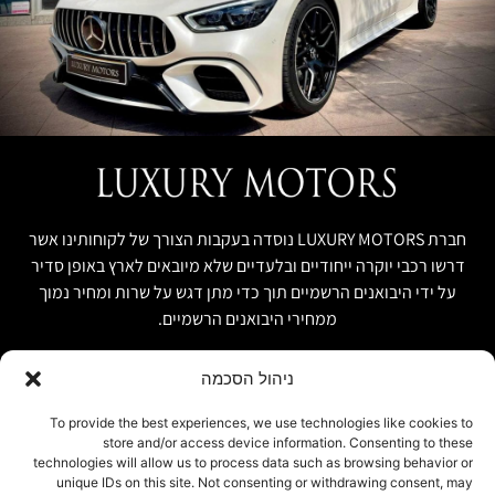
חברת LUXURY MOTORS נוסדה בעקבות הצורך של לקוחותינו אשר
דרשו רכבי יוקרה ייחודיים ובלעדיים שלא מיובאים לארץ באופן סדיר
על ידי היבואנים הרשמיים תוך כדי מתן דגש על שרות ומחיר נמוך
ממחירי היבואנים הרשמיים.
ניהול הסכמה
קישור מהיר
פרטים ליצירת קשר
To provide the best experiences, we use technologies like cookies to
store and/or access device information. Consenting to these
אודות
074-7408590
technologies will allow us to process data such as browsing behavior or
יבוא אישי ויבוא מקביל
unique IDs on this site. Not consenting or withdrawing consent, may
office@luxury-motors.co.il