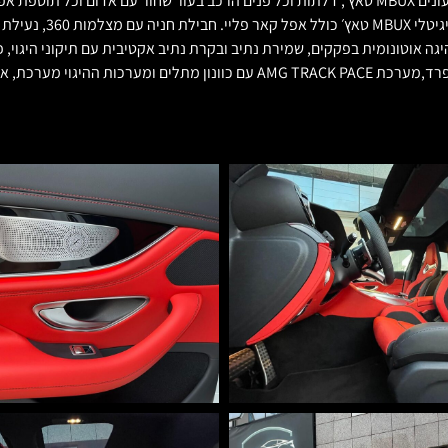
משולב שחור, הגה סופר ספורט מעור נאפה עם כפתורי הפעלה AMG,לוח שעונים MBUX טאץ׳, דלתות וכל פנים 
וקירור,ציפוי לוח שעוני