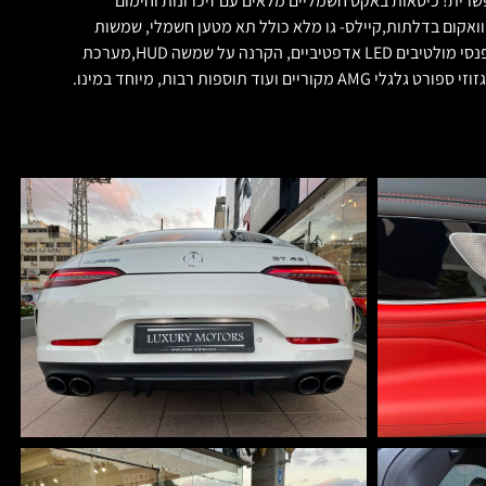
הרכב בעור שחור עם אדום וכל תוספת אפשרית! כיסאות באקט חשמליים מלאים עם זיכרונות וחימום
ם בעור נאפה עם תפר אדום, לוח שעונים כפול רחב דיגיטלי MBUX טאץ׳ כולל אפל קאר פליי. חבילת חניה עם מצלמות 360, נעילת וואקום בדלתות,קיילס- גו מלא כולל תא מטען חשמלי, שמשות
כהות, מערכת בטיחות מושלמת דיסטרוניק עם שמירת מרחק אדפטיבית, נהיגה אוטונומית בפקקים, שמירת נתיב ובקרת נתיב אקטיבית עם תיקוני היגוי, פנסי מולטיבים LED אדפטיביים, הקרנה על שמשה HUD,מערכת
שמע של BURMESTER,מזגן אלקטרוני TERMOTRONIC כולל מזגן אחורי נפרד,מערכת AMG TRACK PACE עם כוונון מתלים ומערכות ההיגוי מערכת, אגזוזי ספורט גלגלי AMG מקוריים ועוד תוספות רבות, מיוחד במינו.