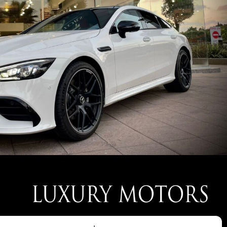
חברת LUXURY MOTORS נוסדה בעקבות הצורך של לקוחותינו אשר