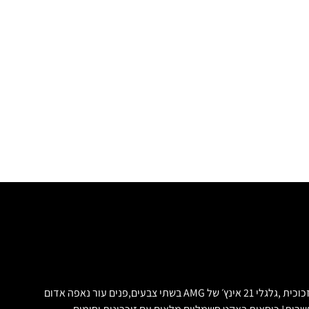
חדש בלקשרי מוטורס מכירת רכבי יוקרה. מיוחדת במינה!!! מרצדס GT43 AMG צורה חדשה!קניה בארץ, הקונה יד 00 2022! צבע לבן , גג פנורמי כפול מזכוכית ,גלגלי 21 אינץ׳ של AMG בשתי צבעים,פנים עור נאפה אדום