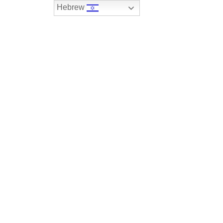
Hebrew
074-7408590
במלאי
רכבים שנמכרו
צור קשר