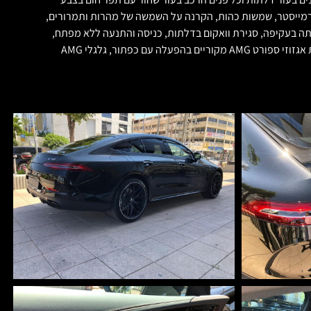
ל זכוכית, מערכת שמע של בורמייסטר, שמשות כהות, הקרנה על השמשה של מהרות ותמרורים,
מתה בעקיפה, סגירת וואקום בדלתות, כניסה והתנעה ללא מפתח,
פנסי מולטיבים LED אדפטיביים, מערכת AMG TRACK PACE עם כוונון מתלים ומערכות ההיגוי והמנוע בהתאם לסגנון הנהיגה עם כפתורים בהגה, מערכת אגזוזי ספורט AMG מקוריים בהפעלה עם כפתור, גלגלי AMG