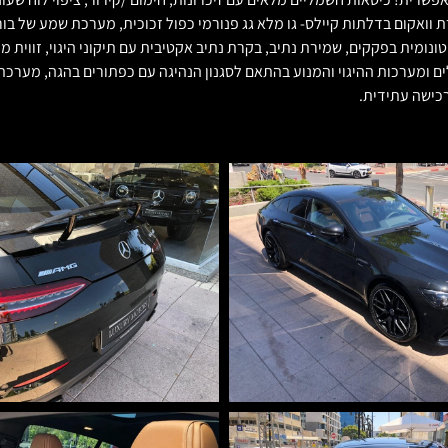
נים כפול רחב דיגיטלי, מצלמות הקפיות 360 מעלות סגירת וואקום בדלתות קיילס- גו מלא גג פנורמי כפו
ומית בפקקים, שמירת נתיב, בקרת נתיב אקטיבית עם תיקוני היגוי, זווית 