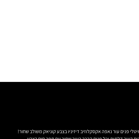
לוטין! 0 קילומטר!! ללא בעלות/הקונה 00 בעלים מרצדס GT43 AMG החדשה!! בצבע שחור מיטלי פנים עור נאפה אקסקלוזיב דיזיניו בצבע קוניאק משולב שחור!
נים בעור דלתות וכל פנים הרכב בעור שחור עם תפר חום בצבע