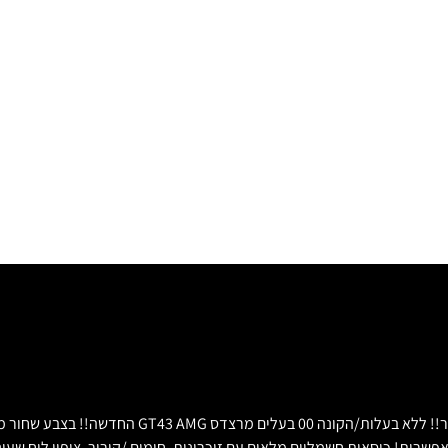
***נמכר*** בלקשרי מוטורס מכירת רכבי יוקרה. חדשה לח
שרית! כיסאות חשמליים מלאים עם זיכרונות, חימום /קירור, ציפוי לוח שעו