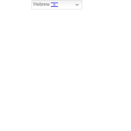
Hebrew
074-7408590
במלאי
רכבים שנמכרו
צור קשר